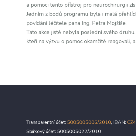
a pomoci tento přístroj pro neurochirurgii zí
Jedním z bodů programu byla i malá přehlíd
povídání léčitele pana Ing. Petra Mojžíše.
Tato akce jistě nebyla poslední svého druh
kteří na výzvu o pomoc okamžitě reagovali, a 
Bára Hr
Transparentní účet:
5005005006/2010
, IBAN:
CZ
Sbírkový účet: 5005005022/2010