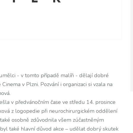
umělci - v tomto případě malíři - dělají dobré
 Cinema v Plzni. Pozvání i organizaci si vzala na
mová.
sešla v předvánočním čase ve středu 14. prosince
ejková z logopedie při neurochirurgickém oddělení
 a také osobně zdůvodnila všem zúčastněným
 byl také hlavní důvod akce – udělat dobrý skutek