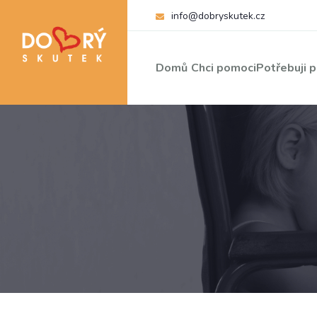
info@dobryskutek.cz
Domů
Chci pomoci
Potřebuji 