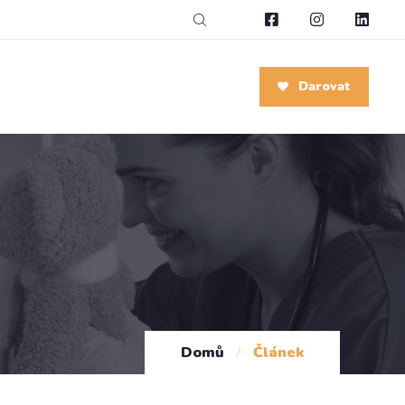
Darovat
Domů
/
Článek