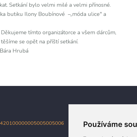
skat. Setkání bylo velmi milé a velmi přínosné.
ka butiku Ilony Boubínové –„móda ulice" a
u. Děkujeme tímto organizátorce a všem dárcům,
těšíme se opět na příští setkání.
ubá
4420100000005005005006
Používáme sou