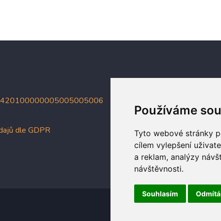
4420100000005005005006
Používáme sou
údajů dle GDPR
Tyto webové stránky po
cílem vylepšení uživat
a reklam, analýzy návš
návštěvnosti.
Souhlasím
Odmít