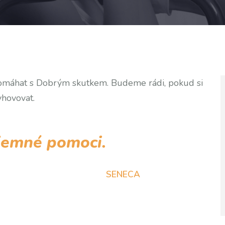
k pomáhat s Dobrým skutkem. Budeme rádi, pokud si
yhovovat.
ájemné pomoci.
SENECA