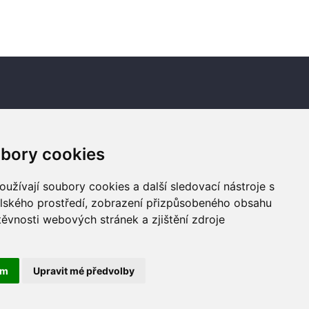
Newsletter
bory cookies
Odebírat
užívají soubory cookies a další sledovací nástroje s
elského prostředí, zobrazení přizpůsobeného obsahu
těvnosti webových stránek a zjištění zdroje
ám
Upravit mé předvolby
© Copyright 2026 by Dobrý Skutek