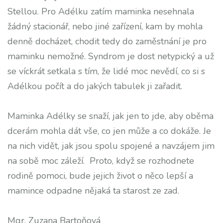
Stellou. Pro Adélku zatím maminka nesehnala
žádný stacionář, nebo jiné zařízení, kam by mohla
denně docházet, chodit tedy do zaměstnání je pro
maminku nemožné. Syndrom je dost netypický a už
se víckrát setkala s tím, že lidé moc nevědí, co si s
Adélkou počít a do jakých tabulek ji zařadit.
Maminka Adélky se snaží, jak jen to jde, aby oběma
dcerám mohla dát vše, co jen může a co dokáže. Je
na nich vidět, jak jsou spolu spojené a navzájem jim
na sobě moc záleží.
Proto, když se rozhodnete
rodině pomoci, bude jejich život o něco lepší a
mamince odpadne nějaká ta starost ze zad.
Mgr. Zuzana Bartoňová