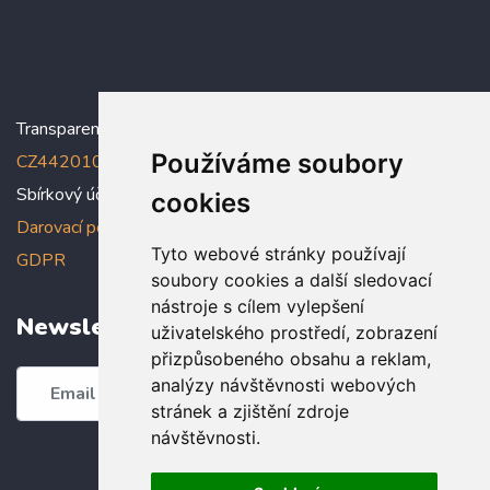
Transparentní účet:
5005005006/2010
, IBAN:
Používáme soubory
CZ4420100000005005005006
Sbírkový účet: 5005005022/2010
cookies
Darovací podmínky
,
Prohlášení o ochraně osobních údajů dle
Tyto webové stránky používají
GDPR
soubory cookies a další sledovací
nástroje s cílem vylepšení
Newsletter
uživatelského prostředí, zobrazení
přizpůsobeného obsahu a reklam,
analýzy návštěvnosti webových
Odebírat
stránek a zjištění zdroje
návštěvnosti.