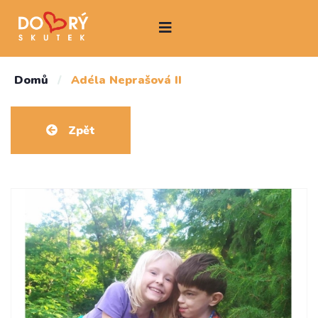
Domů
/
Adéla Neprašová II
Zpět