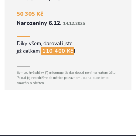
50 305 Kč
Narozeniny 6.12.
14.12.2025
Díky všem, darovali jste
již celkem
110 400 Kč
!
Symbol hvězdičky (*) informuje, že dar dosud není na našem účtu.
Pokud jej neobdržíme do měsíce po záznamu daru, bude tento
smazán a odečten.