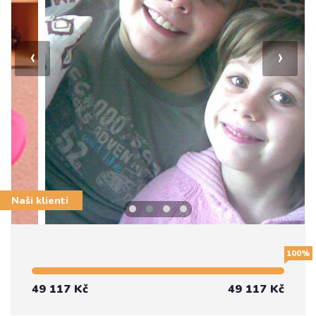
‹
›
Naši klienti
100%
49 117 Kč
49 117 Kč