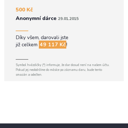
500 Kč
Anonymní dárce
29.01.2015
Díky všem, darovali jste
již celkem
49 117 Kč
!
Symbol hvězdičky (*) informuje, že dar dosud není na našem účtu.
Pokud jej neobdržíme do měsíce po záznamu daru, bude tento
smazán a odečten.