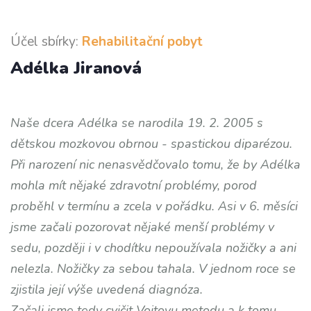
Účel sbírky:
Rehabilitační pobyt
Adélka Jiranová
Naše dcera Adélka se narodila 19. 2. 2005 s
dětskou mozkovou obrnou - spastickou diparézou.
Při narození nic nenasvědčovalo tomu, že by Adélka
mohla mít nějaké zdravotní problémy, porod
proběhl v termínu a zcela v pořádku. Asi v 6. měsíci
jsme začali pozorovat nějaké menší problémy v
sedu, později i v chodítku nepoužívala nožičky a ani
nelezla. Nožičky za sebou tahala. V jednom roce se
zjistila její výše uvedená diagnóza.
Začali jsme tedy cvičit Vojtovu metodu a k tomu