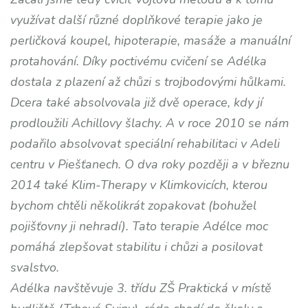
využívat další různé doplňkové terapie jako je
perličková koupel, hipoterapie, masáže a manuální
protahování. Díky poctivému cvičení se Adélka
dostala z plazení až chůzi s trojbodovými hůlkami.
Dcera také absolvovala již dvě operace, kdy jí
prodloužili Achillovy šlachy. A v roce 2010 se nám
podařilo absolvovat speciální rehabilitaci v Adeli
centru v Piešťanech. O dva roky později a v březnu
2014 také Klim-Therapy v Klimkovicích, kterou
bychom chtěli několikrát zopakovat (bohužel
pojišťovny ji nehradí). Tato terapie Adélce moc
pomáhá zlepšovat stabilitu i chůzi a posilovat
svalstvo.
Adélka navštěvuje 3. třídu ZŠ Praktická v místě