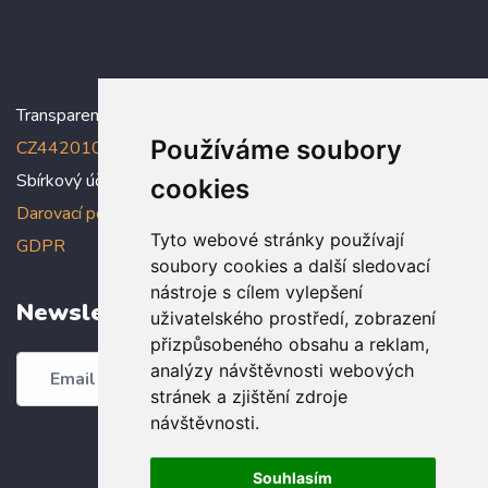
Transparentní účet:
5005005006/2010
, IBAN:
Používáme soubory
CZ4420100000005005005006
Sbírkový účet: 5005005022/2010
cookies
Darovací podmínky
,
Prohlášení o ochraně osobních údajů dle
Tyto webové stránky používají
GDPR
soubory cookies a další sledovací
nástroje s cílem vylepšení
Newsletter
uživatelského prostředí, zobrazení
přizpůsobeného obsahu a reklam,
analýzy návštěvnosti webových
Odebírat
stránek a zjištění zdroje
návštěvnosti.
Souhlasím