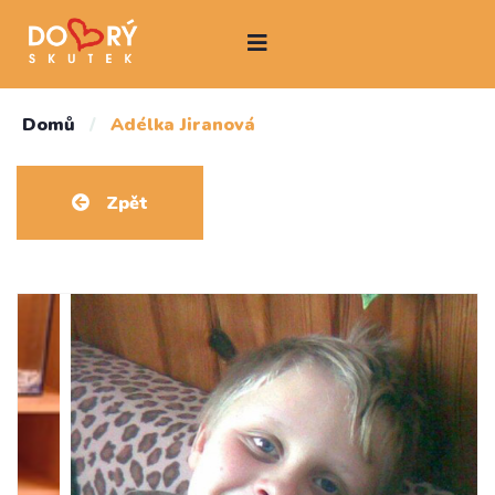
Domů
/
Adélka Jiranová
Zpět