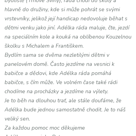
bydliště (Trhové Sviny), ráda chodí do školy a
hlavně do družiny, kde si může pohrát se svými
vrstevníky, jelikož její handicap nedovoluje běhat s
dětmi venku jako jiní. Adélka ráda maluje, čte, jezdí
na speciálním kole a kouká na oblíbenou Kouzelnou
školku s Michalem a Františkem.
Bydlím sama se dvěma nezletilými dětmi v
panelovém domě. Často jezdíme na vesnici k
babičce a dědovi, kde Adélka ráda pomáhá
babičce, s čím může. Ve volném čase také rádi
chodíme na procházky a jezdíme na výlety.
Je to běh na dlouhou trať, ale stále doufáme, že
Adélka bude jednou samostatně chodit. Je to náš
veliký sen.
Za každou pomoc moc děkujeme