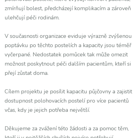
zmírňují bolest, předcházejí komplikacím a zároveň
ulehčují péči rodinám.
V současnosti organizace eviduje výrazně zvýšenou
poptávku po těchto postelích a kapacity jsou téměř
vyčerpané. Nedostatek pomůcek tak může omezit
možnost poskytnout péči dalším pacientům, kteří si
přejí zůstat doma.
Cílem projektu je posílit kapacitu půjčovny a zajistit
dostupnost polohovacích postelí pro více pacientů
včas, kdy je jejich potřeba největší.
Děkujeme za zvážení této žádosti a za pomoc těm,
kteří ji v nejtěžších chvílích nejvíce potřebují.