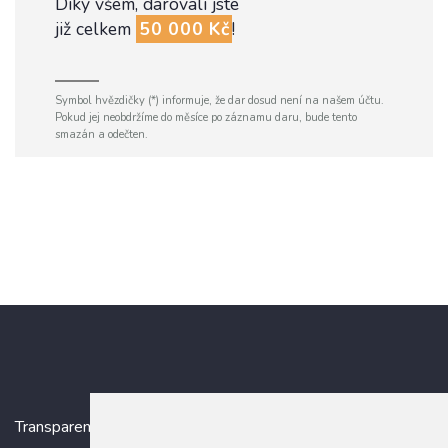
Díky všem, darovali jste
již celkem
50 000 Kč
!
Symbol hvězdičky (*) informuje, že dar dosud není na našem účtu.
Pokud jej neobdržíme do měsíce po záznamu daru, bude tento
smazán a odečten.
Transparentní účet:
5005005006/2010
, IBAN: