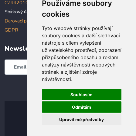
Používáme soubory
CZ4420100000005005005006
Sbírkový účet: 5005005022/2010
cookies
Darovací podmínky
,
Prohlášení o ochraně osobních údajů dle
Tyto webové stránky používají
GDPR
soubory cookies a další sledovací
nástroje s cílem vylepšení
Newsletter
uživatelského prostředí, zobrazení
přizpůsobeného obsahu a reklam,
analýzy návštěvnosti webových
Odebírat
stránek a zjištění zdroje
návštěvnosti.
Souhlasím
Odmítám
Upravit mé předvolby