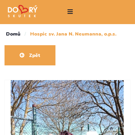
Domů
/
Hospic sv. Jana N. Neumanna, o.p.s.
Zpět