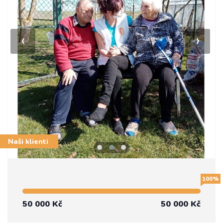
‹
›
Naši klienti
100%
50 000 Kč
50 000 Kč