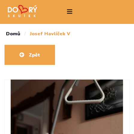
Domů
/
Josef Havlíček V
Zpět