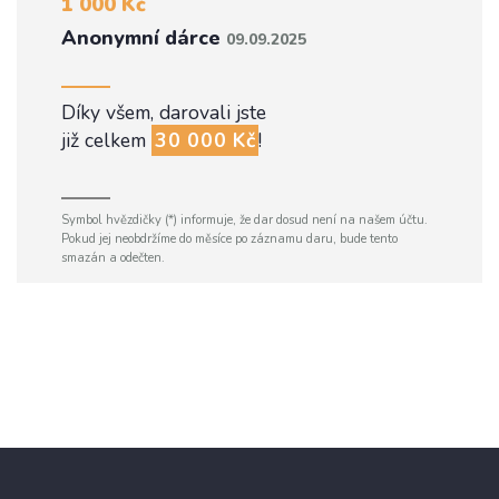
1 000 Kč
Anonymní dárce
09.09.2025
Díky všem, darovali jste
již celkem
30 000 Kč
!
Symbol hvězdičky (*) informuje, že dar dosud není na našem účtu.
Pokud jej neobdržíme do měsíce po záznamu daru, bude tento
smazán a odečten.