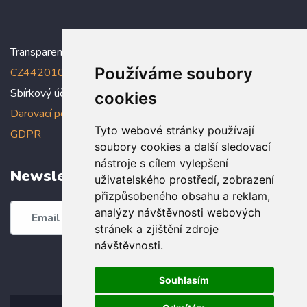
Transparentní účet:
5005005006/2010
, IBAN:
Používáme soubory
CZ4420100000005005005006
Sbírkový účet: 5005005022/2010
cookies
Darovací podmínky
,
Prohlášení o ochraně osobních údajů dle
Tyto webové stránky používají
GDPR
soubory cookies a další sledovací
nástroje s cílem vylepšení
Newsletter
uživatelského prostředí, zobrazení
přizpůsobeného obsahu a reklam,
analýzy návštěvnosti webových
Odebírat
stránek a zjištění zdroje
návštěvnosti.
Souhlasím