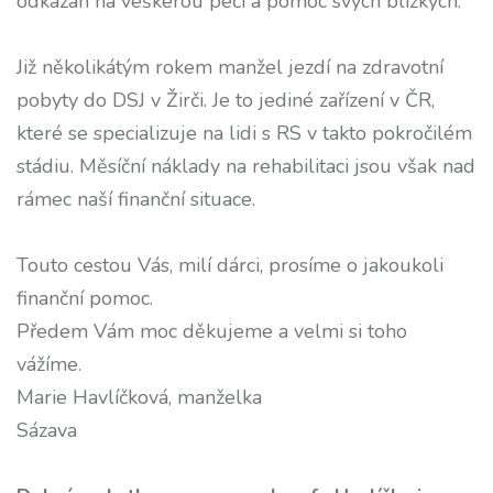
odkázán na veškerou péči a pomoc svých blízkých.
Již několikátým rokem manžel jezdí na zdravotní
pobyty do DSJ v Žirči. Je to jediné zařízení v ČR,
které se specializuje na lidi s RS v takto pokročilém
stádiu. Měsíční náklady na rehabilitaci jsou však nad
rámec naší finanční situace.
Touto cestou Vás, milí dárci, prosíme o jakoukoli
finanční pomoc.
Předem Vám moc děkujeme a velmi si toho
vážíme.
Marie Havlíčková, manželka
Sázava