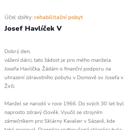
Účel sbírky:
rehabilitační pobyt
Josef Havlíček V
Dobrý den,
vážení dárci, tato žádost je pro mého manžela
Josefa Havlíčka. Žádám o finanční podporu na
uhrazení zdravotního pobytu v Domově sv. Josefa v
Žirči.
Manžel se narodil v roce 1966. Do svých 30 let byl
naprosto zdravý člověk. Vyučil se strojním
zámečníkem pro Sklárny Kavalier v Sázavě, kde
také pracoval. Diagnóza roztroušená skleróza byla