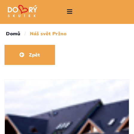
Domů
/
Náš svět Pržno
Zpět