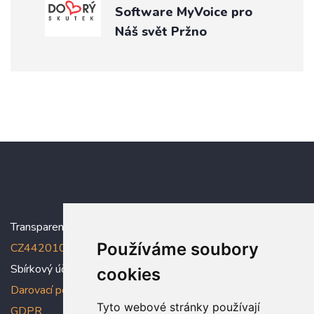
Software MyVoice pro
Náš svět Pržno
Transparentní účet:
5005005006/2010
, IBAN:
Používáme soubory
CZ4420100000005005005006
Sbírkový účet: 5005005022/2010
cookies
Darovací podmínky
,
Prohlášení o ochraně osobních údajů dle
Tyto webové stránky používají
GDPR