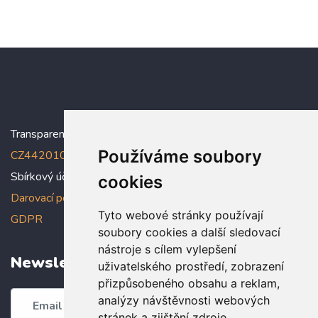
Transparentní účet:
5005005006/2010
, IBAN:
Používáme soubory
CZ4420100000005005005006
Sbírkový účet: 5005005022/2010
cookies
Darovací podmínky
,
Prohlášení o ochraně osobních údajů dle
Tyto webové stránky používají
GDPR
soubory cookies a další sledovací
nástroje s cílem vylepšení
Newsletter
uživatelského prostředí, zobrazení
přizpůsobeného obsahu a reklam,
analýzy návštěvnosti webových
Odebírat
stránek a zjištění zdroje