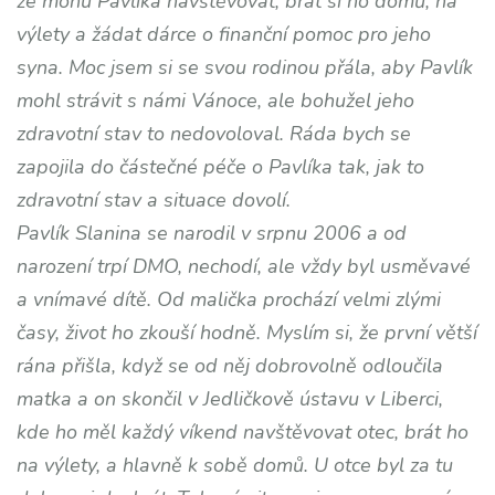
že mohu Pavlíka navštěvovat, brát si ho domů, na
výlety a žádat dárce o finanční pomoc pro jeho
syna. Moc jsem si se svou rodinou přála, aby Pavlík
mohl strávit s námi Vánoce, ale bohužel jeho
zdravotní stav to nedovoloval. Ráda bych se
zapojila do částečné péče o Pavlíka tak, jak to
zdravotní stav a situace dovolí.
Pavlík Slanina se narodil v srpnu 2006 a od
narození trpí DMO, nechodí, ale vždy byl usměvavé
a vnímavé dítě. Od malička prochází velmi zlými
časy, život ho zkouší hodně. Myslím si, že první větší
rána přišla, když se od něj dobrovolně odloučila
matka a on skončil v Jedličkově ústavu v Liberci,
kde ho měl každý víkend navštěvovat otec, brát ho
na výlety, a hlavně k sobě domů. U otce byl za tu