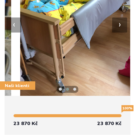
‹
›
Naši klienti
100%
23 870 Kč
23 870 Kč