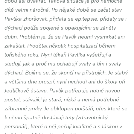
dobu asi dvakrát. Taková situace je pro nemocné
dítě velmi náročná. Po nějaké době se začal stav
Pavlíka zhoršovat, přidala se epilepsie, přidaly se i
dýchací potíže spojené s opakujícími se záněty
dutin. Problém je, že se Pavlík neumí vysmrkat ani
zakašlat. Prodělal několik hospitalizací během
loňského roku. Nyní lékaři Pavlíka vyšetřují a
sledují, jak a proč mu ochabují svaly a tím i svaly
dýchací. Bojíme se, že skončí na přístrojích. Je slabý
a většinu dne prospí, nyní nechodí ani do školy při
Jedličkově ústavu. Pavlík potřebuje nutně novou
postel, stávající je stará, nízká a nemá potřebné
zábranné prvky. Je obklopen polštáři, přes které se
k němu špatně dostávají tety (zdravotnický
personál), které o něj pečují kvalitně a s láskou v