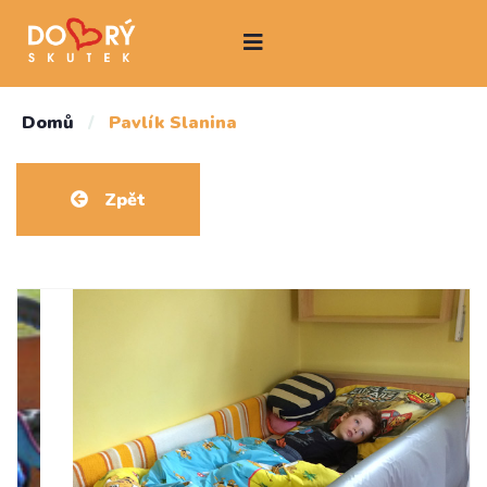
Domů
/
Pavlík Slanina
Zpět