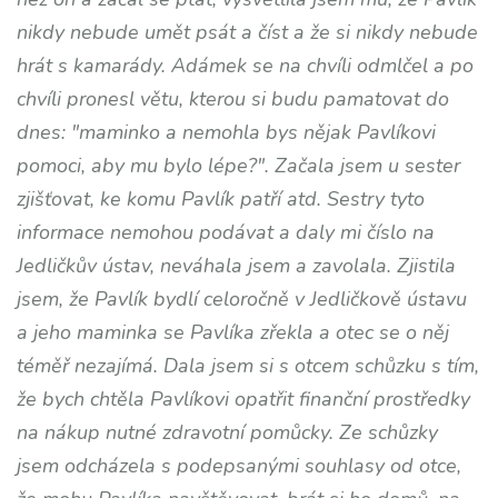
nikdy nebude umět psát a číst a že si nikdy nebude
hrát s kamarády. Adámek se na chvíli odmlčel a po
chvíli pronesl větu, kterou si budu pamatovat do
dnes: "maminko a nemohla bys nějak Pavlíkovi
pomoci, aby mu bylo lépe?". Začala jsem u sester
zjišťovat, ke komu Pavlík patří atd. Sestry tyto
informace nemohou podávat a daly mi číslo na
Jedličkův ústav, neváhala jsem a zavolala. Zjistila
jsem, že Pavlík bydlí celoročně v Jedličkově ústavu
a jeho maminka se Pavlíka zřekla a otec se o něj
téměř nezajímá. Dala jsem si s otcem schůzku s tím,
že bych chtěla Pavlíkovi opatřit finanční prostředky
na nákup nutné zdravotní pomůcky. Ze schůzky
jsem odcházela s podepsanými souhlasy od otce,