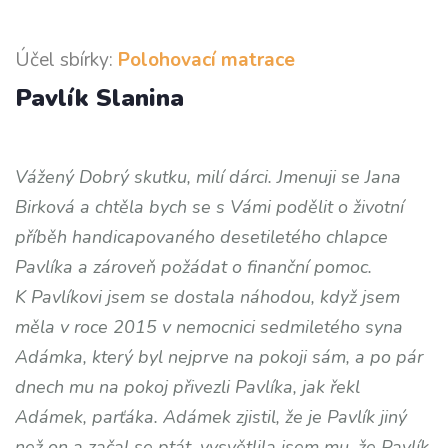
Účel sbírky:
Polohovací matrace
Pavlík Slanina
Vážený Dobrý skutku, milí dárci. Jmenuji se Jana
Birková a chtěla bych se s Vámi podělit o životní
příběh handicapovaného desetiletého chlapce
Pavlíka a zároveň požádat o finanční pomoc.
K Pavlíkovi jsem se dostala náhodou, když jsem
měla v roce 2015 v nemocnici sedmiletého syna
Adámka, který byl nejprve na pokoji sám, a po pár
dnech mu na pokoj přivezli Pavlíka, jak řekl
Adámek, parťáka. Adámek zjistil, že je Pavlík jiný
než on a začal se ptát, vysvětlila jsem mu, že Pavlík