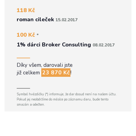
118 Kč
roman cileček
15.02.2017
100 Kč
*
1% dárci Broker Consulting
08.02.2017
Díky všem, darovali jste
již celkem
23 870 Kč
!
Symbol hvězdičky (*) informuje, že dar dosud není na našem účtu.
Pokud jej neobdržíme do měsíce po záznamu daru, bude tento
smazán a odečten.