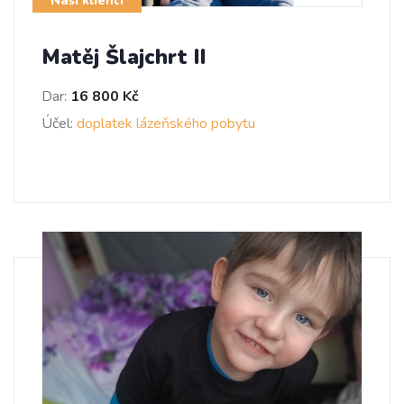
Naši klienti
Matěj Šlajchrt II
Dar:
16 800 Kč
Účel:
doplatek lázeňského pobytu