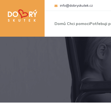
info@dobryskutek.cz
Domů
Chci pomoci
Potřebuji 