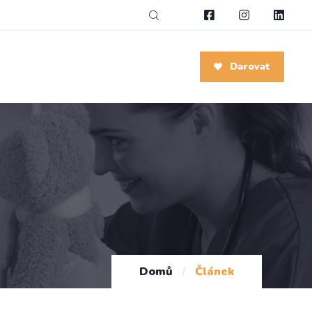
Darovat
Domů
/
Článek