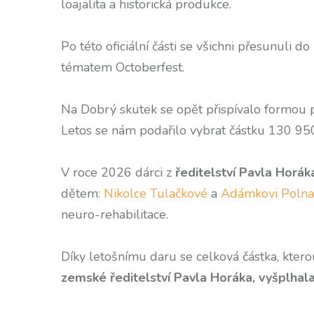
loajalita a historická produkce.
Po této oficiální části se všichni přesunuli d
tématem Octoberfest.
Na Dobrý skutek se opět přispívalo formou 
Letos se nám podařilo vybrat částku 130 
V roce 2026 dárci z
ředitelství Pavla Hor
dětem:
Nikolce Tulačkové
a
Adámkovi Polna
neuro-rehabilitace.
Díky letošnímu daru se celková částka, kt
zemské ředitelství Pavla Horáka, vyšplhal