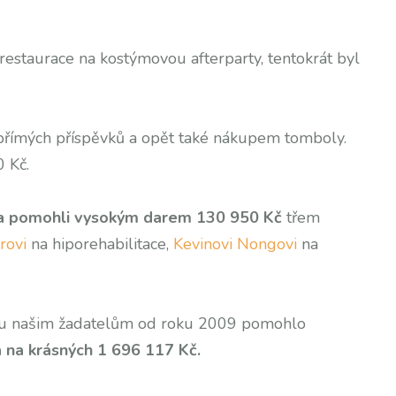
o restaurace na kostýmovou afterparty, tentokrát byl
přímých příspěvků a opět také nákupem tomboly.
950 Kč.
áka pomohli vysokým darem 130 950 Kč
třem
rovi
na hiporehabilitace,
Kevinovi Nongovi
na
erou našim žadatelům od roku 2009 pomohlo
a na krásných 1 696 117 Kč.