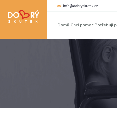
info@dobryskutek.cz
Domů
Chci pomoci
Potřebuji 