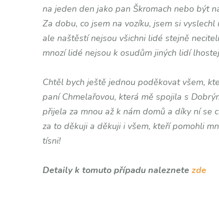
na jeden den jako pan Škromach nebo být na
Za dobu, co jsem na vozíku, jsem si vyslechl
ale naštěstí nejsou všichni lidé stejně necite
mnozí lidé nejsou k osudům jiných lidí lhostej
Chtěl bych ještě jednou poděkovat všem, kte
paní Chmelařovou, která mě spojila s Dobrým
přijela za mnou až k nám domů a díky ní se ce
za to děkuji a děkuji i všem, kteří pomohli 
tísni!
Karel Silo
Detaily k tomuto případu naleznete
zde