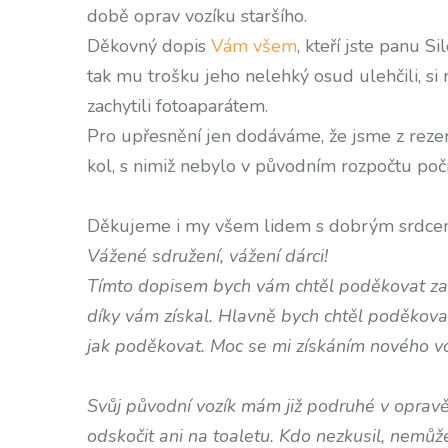
době oprav vozíku staršího.
Děkovný dopis
Vám všem
, kteří jste panu 
tak mu trošku jeho nelehký osud ulehčili, si 
zachytili fotoaparátem.
Pro upřesnění jen dodáváme, že jsme z rezer
kol, s nimiž nebylo v původním rozpočtu počí
Děkujeme i my všem lidem s dobrým srdce
Vážené sdružení, vážení dárci!
Tímto dopisem bych vám chtěl poděkovat za n
díky vám získal. Hlavně bych chtěl poděkovat
jak poděkovat. Moc se mi získáním nového voz
Svůj původní vozík mám již podruhé v oprav
odskočit ani na toaletu. Kdo nezkusil, nemůže v