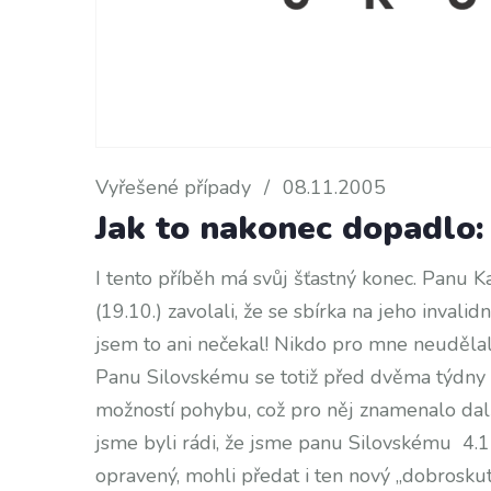
Vyřešené případy
/
08.11.2005
Jak to nakonec dopadlo:
I tento příběh má svůj šťastný konec. Panu 
(19.10.) zavolali, že se sbírka na jeho invalid
jsem to ani nečekal! Nikdo pro mne neudělal t
Panu Silovskému se totiž před dvěma týdny roz
možností pohybu, což pro něj znamenalo dalš
jsme byli rádi, že jsme panu Silovskému 4.11.
opravený, mohli předat i ten nový „dobrosku