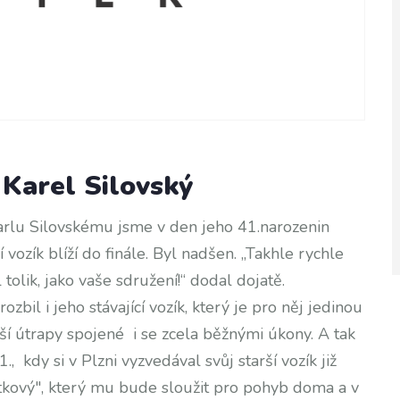
 Karel Silovský
Karlu Silovskému jsme v den jeho 41.narozenin
ní vozík blíží do finále. Byl nadšen. „Takhle rychle
olik, jako vaše sdružení!“ dodal dojatě.
bil i jeho stávající vozík, který je pro něj jedinou
í útrapy spojené i se zcela běžnými úkony. A tak
, kdy si v Plzni vyzvedával svůj starší vozík již
tkový", který mu bude sloužit pro pohyb doma a v