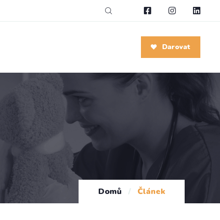
Darovat
Domů
/
Článek