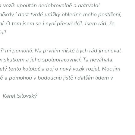
 vozík upoután nedobrovolně a natrvalo!
 někdy i dost tvrdé urážky ohledně mého postižení,
lní. O tom jsem se i nyní přesvědčil. Jsem rád, že
ní!
ří mi pomohli. Na prvním místě bych rád jmenoval
 skutkem a jeho spolupracovnicí. Ta neváhala,
lý tento kolotoč a boj o nový vozík rozjel. Moc jim
mně a pomohou v budoucnu jistě i dalším lidem v
vský