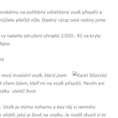
Silovskému na potřebný odlehčený vozík přispěli a
můžete přečíst níže, šťastný výraz celé rodiny jsme
vy našeho sdružení uhradili 2.000,- Kč na kryty
táno.
m!
ový invalidní vozík, který jsem
 všem lidem, kteří mi na vozík přispěli. Nevím ani
íku ulehčí život.
ě. Vozík je mýma nohama a bez něj si nemohu
ědět, jaký je život na vozíku. Je rozdíl zkusit si to