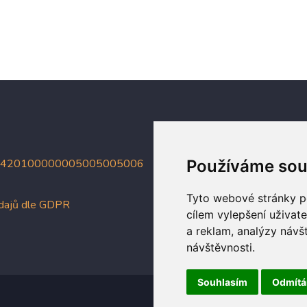
4420100000005005005006
Používáme sou
Tyto webové stránky po
údajů dle GDPR
cílem vylepšení uživat
a reklam, analýzy návš
návštěvnosti.
Souhlasím
Odmít