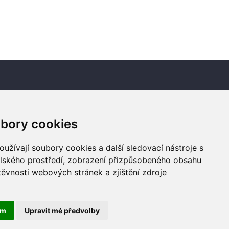
Newsletter
bory cookies
Odebírat
užívají soubory cookies a další sledovací nástroje s
elského prostředí, zobrazení přizpůsobeného obsahu
těvnosti webových stránek a zjištění zdroje
ám
Upravit mé předvolby
© Copyright 2026 by Dobrý Skutek