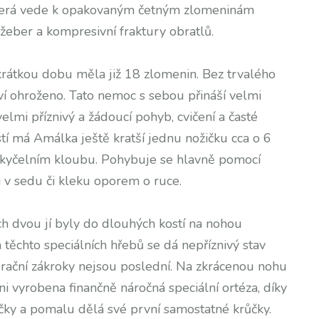
 která vede k opakovaným četným zlomeninám
žeber a kompresivní fraktury obratlů.
krátkou dobu měla již 18 zlomenin. Bez trvalého
ví ohroženo. Tato nemoc s sebou přináší velmi
velmi příznivý a žádoucí pohyb, cvičení a časté
stí má Amálka ještě kratší jednu nožičku cca o 6
kyčelním kloubu. Pohybuje se hlavně pomocí
 v sedu či kleku oporem o ruce.
ích dvou jí byly do dlouhých kostí na nohou
těchto speciálních hřebů se dá nepříznivý stav
perační zákroky nejsou poslední. Na zkrácenou nohu
ni vyrobena finančně náročná speciální ortéza, díky
ičky a pomalu dělá své první samostatné krůčky.