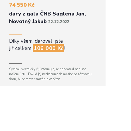
74 550 Kč
dary z gala ČNB Saglena Jan,
Novotný Jakub
22.12.2022
Díky všem, darovali jste
již celkem
106 000 Kč
!
Symbol hvězdičky (*) informuje, že dar dosud není na
našem účtu. Pokud jej neobdržíme do měsíce po záznamu
daru, bude tento smazán a odečten.