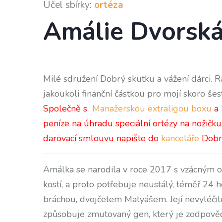
Účel sbírky:
ortéza
Amálie Dvorsk
Milé sdružení Dobrý skutku a vážení dárci. 
jakoukoli finanční částkou pro mojí skoro še
Společně s
Manažerskou extraligou boxu
a
peníze na úhradu speciální ortézy na nožičku
darovací smlouvu napište do
kanceláře
Dobré
Amálka se narodila v roce 2017 s vzácným o
kostí, a proto potřebuje neustálý, téměř 24
bráchou, dvojčetem Matyášem. Její nevyléči
způsobuje zmutovaný gen, který je zodpověd