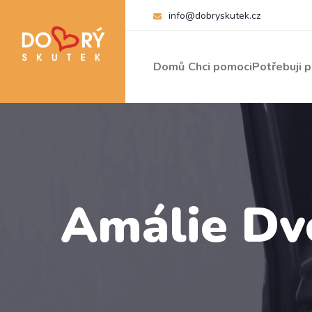
info@dobryskutek.cz
Domů
Chci pomoci
Potřebuji 
Amálie Dv