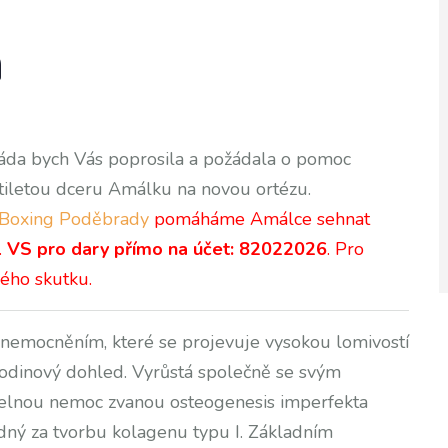
á
Ráda bych Vás poprosila a požádala o pomoc
stiletou dceru Amálku na novou ortézu.
Boxing Poděbrady
pomáháme Amálce sehnat
.
VS pro dary přímo na účet: 82022026
. Pro
ho skutku.
nemocněním, které se projevuje vysokou lomivostí
 hodinový dohled. Vyrůstá společně se svým
telnou nemoc zvanou osteogenesis imperfekta
ný za tvorbu kolagenu typu I. Základním