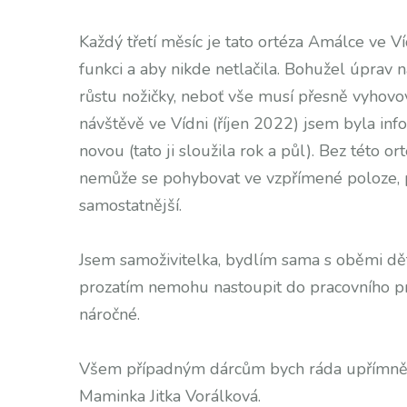
Každý třetí měsíc je tato ortéza Amálce ve Ví
funkci a aby nikde netlačila. Bohužel úprav 
růstu nožičky, neboť vše musí přesně vyhovov
návštěvě ve Vídni (říjen 2022) jsem byla in
novou (tato ji sloužila rok a půl). Bez této o
nemůže se pohybovat ve vzpřímené poloze, p
samostatnější.
Jsem samoživitelka, bydlím sama s oběmi dě
prozatím nemohu nastoupit do pracovního pro
náročné.
Všem případným dárcům bych ráda upřímně 
Maminka Jitka Vorálková.