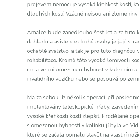
projevem nemoci je vysoká křehkost kostí,
dlouhých kostí. Vzácné nejsou ani zlomeniny 
Amálce bude zanedlouho šest let a za tuto 
dohledu a asistence druhé osoby je její zdra
ochablé svalstvo, a tak je pro tuto diagnózu 
rehabilitace. Kromě této vysoké lomivosti ko
cm a velmi omezenou hybnost v kolenním a 
invalidního vozíčku nebo se posouvá po zemi
Má za sebou již několik operací, při posledn
implantovány teleskopické hřeby. Zavedením 
vysoké křehkosti kostí zlepšit. Prodělané o
s omezenou hybností v kolínku jí byla ve Víd
které se začala pomalu stavět na vlastní nož