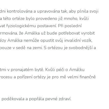
dni kontrolována a upravována tak, aby plnila svoji
na této ortéze bylo provedeno již mnoho, kvůli
at fyziologickému postavení. Při poslední
formována, že Amálka už bude potřebovat vyrobit
rtézy Amálka nemůže opustit svůj invalidní vozík,
ouze v sedě na zemi. S ortézou je svobodnější a
tmi v pronajatém bytě. Kvůli péči o Amálku
cesu a pořízení ortézy je pro mě velmi finančně
poděkovala a popřála pevné zdraví.