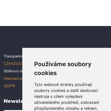
Transparentní účet:
5005005006/2010
, IBAN:
Používáme soubory
CZ4420100000005005005006
Sbírkový účet: 5005005022/2010
cookies
Darovací podmínky
,
Prohlášení o ochraně osobních údajů dle
Tyto webové stránky používají
GDPR
soubory cookies a další sledovací
nástroje s cílem vylepšení
Newsletter
uživatelského prostředí, zobrazení
přizpůsobeného obsahu a reklam,