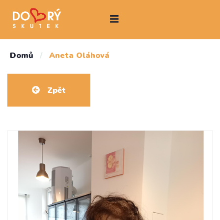
Domů
/
Aneta Oláhová
Zpět