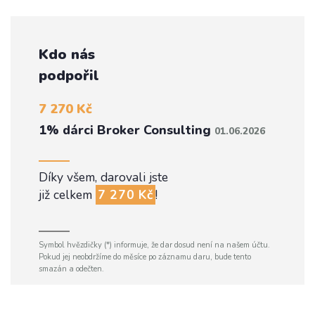
Kdo nás
podpořil
7 270 Kč
1% dárci Broker Consulting
01.06.2026
Díky všem, darovali jste
již celkem
7 270 Kč
!
Symbol hvězdičky (*) informuje, že dar dosud není na našem účtu.
Pokud jej neobdržíme do měsíce po záznamu daru, bude tento
smazán a odečten.