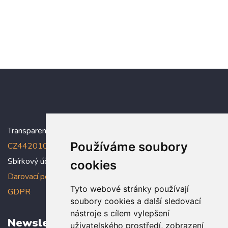
Transparentní účet:
5005005006/2010
, IBAN:
Používáme soubory
CZ4420100000005005005006
Sbírkový účet: 5005005022/2010
cookies
Darovací podmínky
,
Prohlášení o ochraně osobních údajů dle
Tyto webové stránky používají
GDPR
soubory cookies a další sledovací
nástroje s cílem vylepšení
Newsletter
uživatelského prostředí, zobrazení