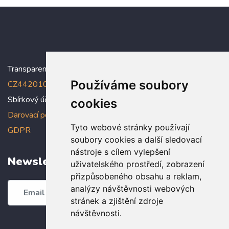
Transparentní účet:
5005005006/2010
, IBAN:
Používáme soubory
CZ4420100000005005005006
Sbírkový účet: 5005005022/2010
cookies
Darovací podmínky
,
Prohlášení o ochraně osobních údajů dle
Tyto webové stránky používají
GDPR
soubory cookies a další sledovací
nástroje s cílem vylepšení
Newsletter
uživatelského prostředí, zobrazení
přizpůsobeného obsahu a reklam,
analýzy návštěvnosti webových
Odebírat
stránek a zjištění zdroje
návštěvnosti.