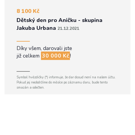
8 100 Kč
Dětský den pro Aničku - skupina
Jakuba Urbana
21.12.2021
Díky všem, darovali jste
již celkem
30 000 Kč
!
Symbol hvězdičky (*) informuje, že dar dosud není na našem účtu.
Pokud jej neobdržíme do měsíce po záznamu daru, bude tento
smazán a odečten.