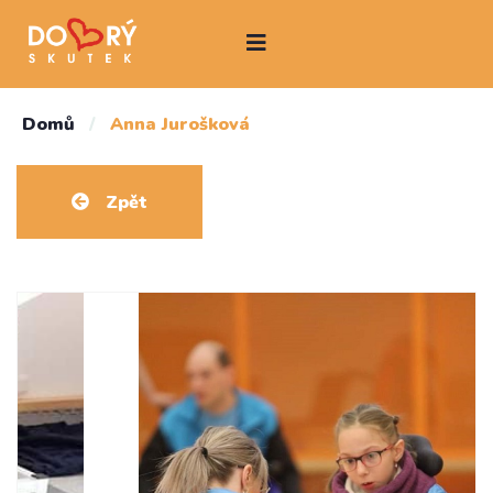
Domů
/
Anna Jurošková
Zpět