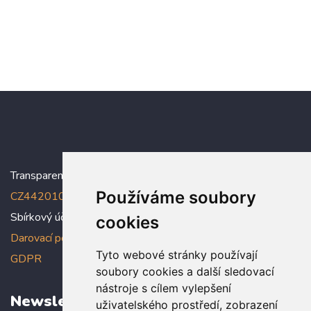
Transparentní účet:
5005005006/2010
, IBAN:
Používáme soubory
CZ4420100000005005005006
Sbírkový účet: 5005005022/2010
cookies
Darovací podmínky
,
Prohlášení o ochraně osobních údajů dle
Tyto webové stránky používají
GDPR
soubory cookies a další sledovací
nástroje s cílem vylepšení
Newsletter
uživatelského prostředí, zobrazení