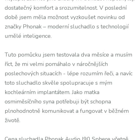
dostatečný komfort a srozumitelnost. V poslední
době jsem měla možnost vyzkoušet novinku od
značky Phonak – moderní sluchadlo s technologií
umělé inteligence.
Tuto pomůcku jsem testovala dva měsíce a musím
říct, že mi velmi pomáhalo v náročnějších
poslechových situacích - lépe rozumím řeči, a navíc
toto sluchadlo skvěle spolupracuje s mým
kochleárním implantátem. Jako matka
osmiměsíčního syna potřebuji být schopna
plnohodnotně komunikovat a fungovat v běžném
životě.
Cena sluchadla Phonak Audio I90 Sphere včetně