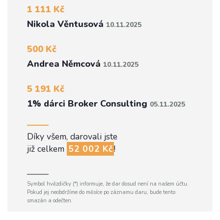
1 111 Kč
Nikola Věntusová
10.11.2025
500 Kč
Andrea Němcová
10.11.2025
5 191 Kč
1% dárci Broker Consulting
05.11.2025
Díky všem, darovali jste
již celkem
52 002 Kč
!
Symbol hvězdičky (*) informuje, že dar dosud není na našem účtu.
Pokud jej neobdržíme do měsíce po záznamu daru, bude tento
smazán a odečten.