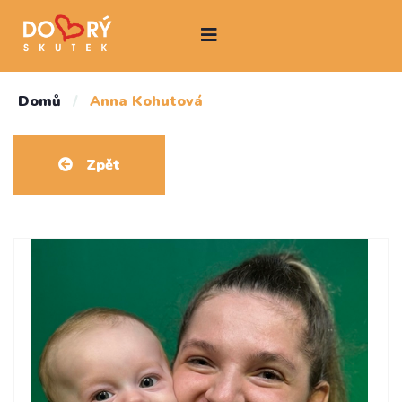
Domů
/
Anna Kohutová
Zpět