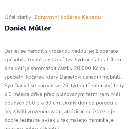
Účel sbírky:
Zdravotní kočárek Kakadu
Daniel Müller
Daniel se narodil s vrozenou vadou, jejíž operace
způsobila trvalé postižení, tzv. hydrocefalus. Cílem
dne dětí je shromáždit částku 28 000 Kč na
speciální kočárek, který Danielovi usnadní mobilitu.
Syn Daniel se narodil ve 26. týdnu těhotenství, tedy
o 3 měsíce dříve před plánovaným termínem. Měl
pouhých 900 g a 30 cm. Druhý den po porodu u
něj zjistili vrozenou vadu, atrézii jícnu. Atrézie je
dobře řešitelná, avšak u tak malého miminka je
operace velice riskantní.