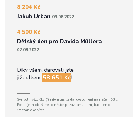
8 204 Kč
Jakub Urban
09.08.2022
4 500 Kč
Dětský den pro Davida Müllera
07.08.2022
Díky všem, darovali jste
již celkem
58 651 Kč
!
Symbol hvězdičky (*) informuje, že dar dosud není na našem účtu.
Pokud jej neobdržíme do měsíce po záznamu daru, bude tento
smazán a odečten.