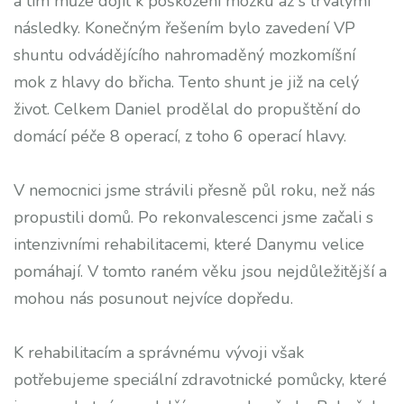
a tím může dojít k poškození mozku až s trvalými
následky. Konečným řešením bylo zavedení VP
shuntu odvádějícího nahromaděný mozkomíšní
mok z hlavy do břicha. Tento shunt je již na celý
život. Celkem Daniel prodělal do propuštění do
domácí péče 8 operací, z toho 6 operací hlavy.
V nemocnici jsme strávili přesně půl roku, než nás
propustili domů. Po rekonvalescenci jsme začali s
intenzivními rehabilitacemi, které Danymu velice
pomáhají. V tomto raném věku jsou nejdůležitější a
mohou nás posunout nejvíce dopředu.
K rehabilitacím a správnému vývoji však
potřebujeme speciální zdravotnické pomůcky, které