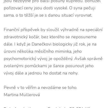
jsou nezbytné pro další posuny kupředu. Bohužel
pořizovací ceny jsou dosti vysoké. O syna pečuji
sama, o to těžší je se s danou situací vyrovnat.
Finanční příspěvek by sloužil výhradně na speciální
zdravotnický kočár, bez kterého se neposuneme
dále. I když je Danečkovi biologicky již rok, je na
úrovni několika měsíčního miminka, jeho
psychomotorický vývoj je opožděný. Avšak správně
zvolenými pomůckami je šance posunout jeho
vývoj dále a jednou ho dostat na nohy.
Pevně v to věřím a nevzdáme se toho.
Martina Müllerová