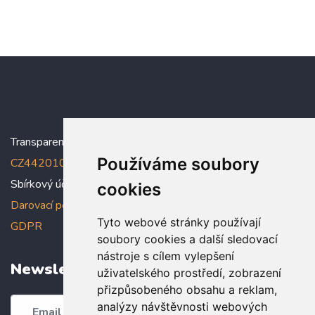
Transparentní účet:
5005005006/2010
, IBAN:
Používáme soubory
CZ4420100000005005005006
Sbírkový účet: 5005005022/2010
cookies
Darovací podmínky
,
Prohlášení o ochraně osobních údajů dle
Tyto webové stránky používají
GDPR
soubory cookies a další sledovací
nástroje s cílem vylepšení
Newsletter
uživatelského prostředí, zobrazení
přizpůsobeného obsahu a reklam,
analýzy návštěvnosti webových
Odebírat