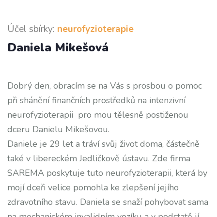
Účel sbírky:
neurofyzioterapie
Daniela Mikešová
Dobrý den, obracím se na Vás s prosbou o pomoc
při shánění finančních prostředků na intenzivní
neurofyzioterapii pro mou tělesně postiženou
dceru Danielu Mikešovou.
Daniele je 29 let a tráví svůj život doma, částečně
také v libereckém Jedličkově ústavu. Zde firma
SAREMA poskytuje tuto neurofyzioterapii, která by
mojí dceři velice pomohla ke zlepšení jejího
zdravotního stavu. Daniela se snaží pohybovat sama
na mechanickém invalidním vozíku a v podstatě jí