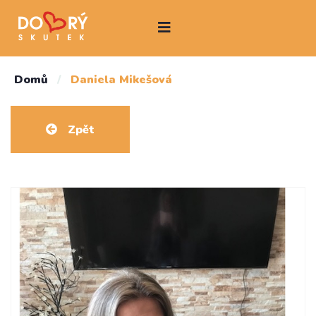
Domů
/
Daniela Mikešová
Zpět