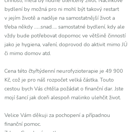
činností, měla by hodně ulehčený život. Nácvikové
bydlení by možná pro ni mohl být takový restart
v jejím životě a naděje na samostatnější život a
třeba někdy ……snad….. samostatné bydlení, kdy ale
vždy bude potřebovat dopomoc ve většině činností
jako je hygiena, vaření, doprovod do aktivit mimo JÚ
či mimo domov atd.
Cena této čtyřtýdenní neurofyzioterapie je 49 900
Kč, což je pro náš rozpočet velká částka. Touto
cestou bych Vás chtěla požádat o finanční dar. Jste
mojí šancí jak dceři alespoň malinko ulehčit život.
Velice Vám děkuji za pochopení a případnou
finanční pomoc.