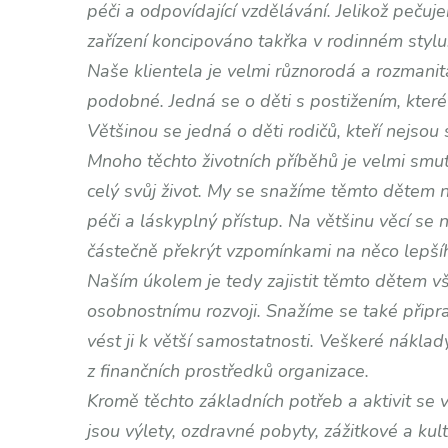
péči a odpovídající vzdělávání. Jelikož pečuj
zařízení koncipováno takřka v rodinném stylu
Naše klientela je velmi různorodá a rozmanit
podobné. Jedná se o děti s postižením, které s
Většinou se jedná o děti rodičů, kteří nejsou
Mnoho těchto životních příběhů je velmi smutn
celý svůj život. My se snažíme těmto dětem 
péči a láskyplný přístup. Na většinu věcí s
částečně překrýt vzpomínkami na něco lepšíh
Naším úkolem je tedy zajistit těmto dětem v
osobnostnímu rozvoji. Snažíme se také připrav
vést ji k větší samostatnosti. Veškeré náklad
z finančních prostředků organizace.
Kromě těchto základních potřeb a aktivit se vša
jsou výlety, ozdravné pobyty, zážitkové a kult