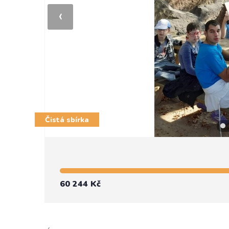
‹
Čistá sbírka
60 244 Kč