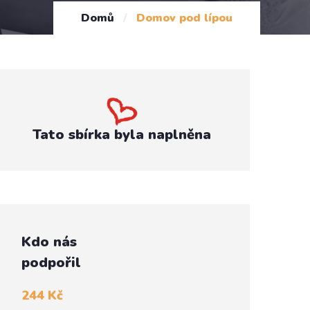
Domů
/
Domov pod lípou
Tato sbírka byla naplněna
Kdo nás
podpořil
244 Kč