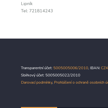
Lipník
Tel: 721814243
Transparentní účet:
5005005006/2010
, IBAN:
CZ
Sbírkový účet: 5005005022/2010
Darovací podmínky
,
Prohlášení o ochraně osobních 