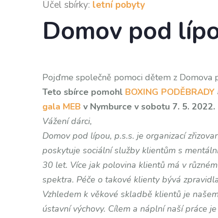
Účel sbírky:
letní pobyty
Domov pod líp
Pojďme společně pomoci dětem z Domova po
Teto sbírce pomohl
BOXING PODĚBRADY
gala MEB
v Nymburce v sobotu 7. 5. 2022.
Vážení dárci,
Domov pod lípou, p.s.s. je organizací zřizo
poskytuje sociální služby klientům s mentá
30 let.
Více jak polovina klientů má v různé
spektra. Péče o takové klienty bývá zpravidla
Vzhledem k věkové skladbě klientů je našemu
ústavní výchovy. Cílem a náplní naší práce je