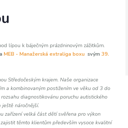
ou
d lípou k báječným prázdninovým zážitkům.
a
MEB - Manažerská extralig
a
boxu
svým
39.
vanou Středočeským krajem. Naše organizace
lním a kombinovaným postižením ve věku od 3 do
m rozsahu diagnostikovánu poruchu autistického
 ještě náročnější.
 zařízení velká část dětí svěřena pro výkon
 zajistit těmto klientům především vysoce kvalitní