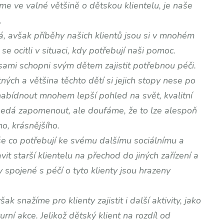
eme ve valné většině o dětskou klientelu, je naše
.
á, avšak příběhy našich klientů jsou si v mnohém
e ocitli v situaci, kdy potřebují naši pomoc.
 sami schopni svým dětem zajistit potřebnou péči.
ých a většina těchto dětí si jejich stopy nese po
nabídnout mnohem lepší pohled na svět, kvalitní
e nedá zapomenout, ale doufáme, že to lze alespoň
o, krásnějšího.
še co potřebují ke svému dalšímu sociálnímu a
it starší klientelu na přechod do jiných zařízení a
y spojené s péčí o tyto klienty jsou hrazeny
k snažíme pro klienty zajistit i další aktivity, jako
urní akce. Jelikož dětský klient na rozdíl od