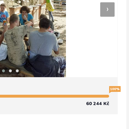
›
100%
60 244 Kč