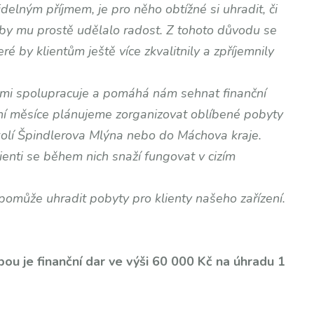
elným příjmem, je pro něho obtížné si uhradit, či
co by mu prostě udělalo radost. Z tohoto důvodu se
eré by klientům ještě více zkvalitnily a zpříjemnily
námi spolupracuje a pomáhá nám sehnat finanční
tní měsíce plánujeme zorganizovat oblíbené pobyty
olí Špindlerova Mlýna nebo do Máchova kraje.
ienti se během nich snaží fungovat v cizím
pomůže uhradit pobyty pro klienty našeho zařízení.
u je finanční dar ve výši 60 000 Kč na úhradu 1