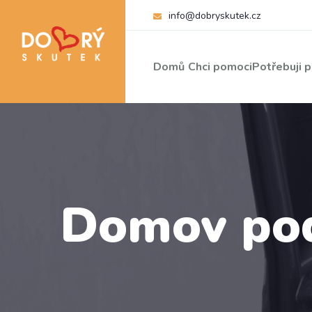
info@dobryskutek.cz
Domů
Chci pomoci
Potřebuji 
Domov pod