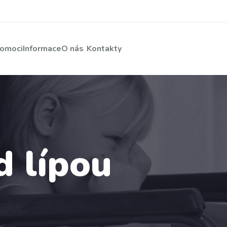
pomoci
Informace
O nás
Kontakty
 lípou