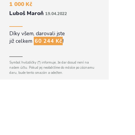
1 000 Kč
Luboš Maroň
19.04.2022
Díky všem, darovali jste
již celkem
60 244 Kč
!
Symbol hvězdičky (*) informuje, že dar dosud není na
našem účtu. Pokud jej neobdržíme do měsíce po záznamu
daru, bude tento smazán a odečten.