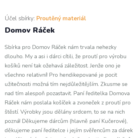
Účel sbírky:
Proutěný materiál
Domov Ráček
Sbírka pro Domov Ráček nám trvala nehezky
dlouho. My a asi i dárci cítili, že proutí pro výrobu
košíků není tak ožehavá záležitost. Jenže ono je
všechno relativní! Pro hendikepované je pocit
užitečnosti možná tím nejdůležitějším. Zkusme se
nad tím alespoň pozastavit. Paní ředitelka Domova
Ráček nám poslala košíček a zvoneček z proutí pro
štěstí. Výrobky jsou dělány srdcem, to se na nich
pozná! Děkujeme dárcům (hlavně paní Kučerové),
děkujeme paní ředitelce i jejím svěřencům za dárek