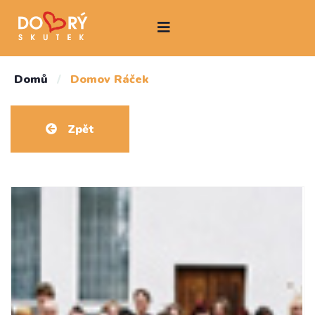
Domů
/
Domov Ráček
Zpět