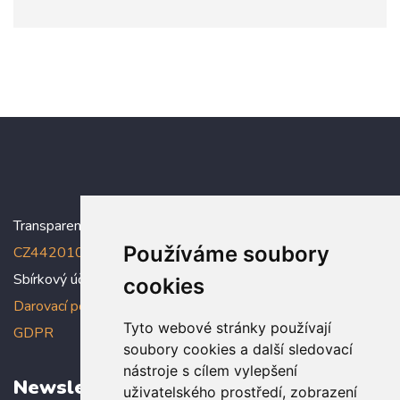
Transparentní účet:
5005005006/2010
, IBAN:
Používáme soubory
CZ4420100000005005005006
Sbírkový účet: 5005005022/2010
cookies
Darovací podmínky
,
Prohlášení o ochraně osobních údajů dle
Tyto webové stránky používají
GDPR
soubory cookies a další sledovací
nástroje s cílem vylepšení
Newsletter
uživatelského prostředí, zobrazení