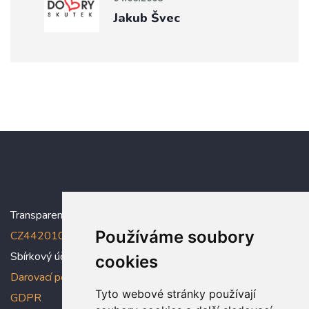
Jakub Švec
Transparentní účet:
5005005006/2010
, IBAN:
Používáme soubory
CZ4420100000005005005006
Sbírkový účet: 5005005022/2010
cookies
Darovací podmínky
,
Prohlášení o ochraně osobních údajů dle
Tyto webové stránky používají
GDPR