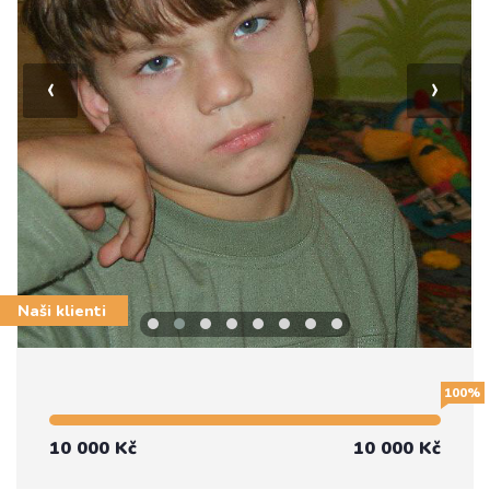
‹
›
Naši klienti
100%
10 000 Kč
10 000 Kč