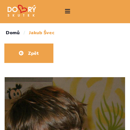
Domů
/
Jakub Švec
Zpět