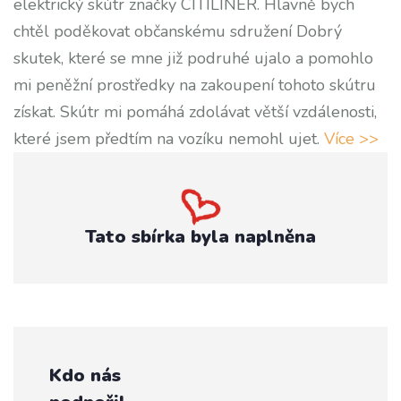
elektrický skútr značky CITILINER. Hlavně bych
chtěl poděkovat občanskému sdružení Dobrý
skutek, které se mne již podruhé ujalo a pomohlo
mi peněžní prostředky na zakoupení tohoto skútru
získat. Skútr mi pomáhá zdolávat větší vzdálenosti,
které jsem předtím na vozíku nemohl ujet.
Více >>
Tato sbírka byla naplněna
Kdo nás