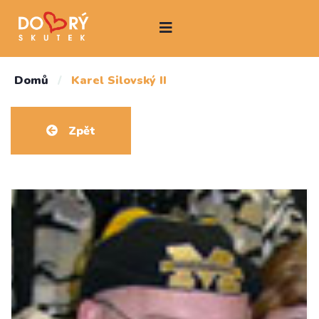
Domů
/
Karel Silovský II
Zpět