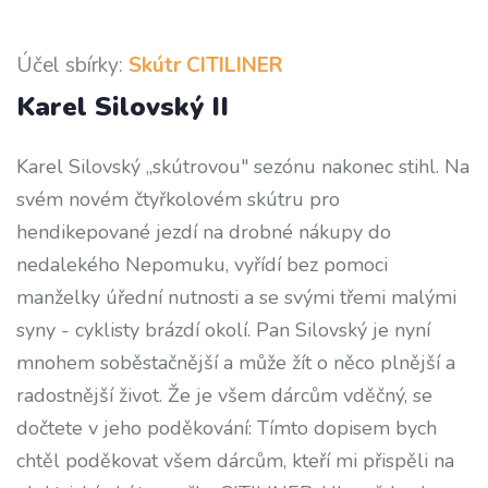
Účel sbírky:
Skútr CITILINER
Karel Silovský II
Karel Silovský „skútrovou" sezónu nakonec stihl. Na
svém novém čtyřkolovém skútru pro
hendikepované jezdí na drobné nákupy do
nedalekého Nepomuku, vyřídí bez pomoci
manželky úřední nutnosti a se svými třemi malými
syny - cyklisty brázdí okolí. Pan Silovský je nyní
mnohem soběstačnější a může žít o něco plnější a
radostnější život. Že je všem dárcům vděčný, se
dočtete v jeho poděkování: Tímto dopisem bych
chtěl poděkovat všem dárcům, kteří mi přispěli na