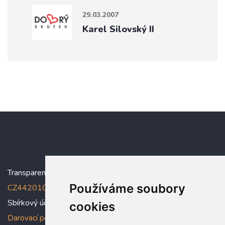
29.03.2007
Karel Silovský II
Transparentní účet:
5005005006/2010
, IBAN:
Používáme soubory
CZ4420100000005005005006
Sbírkový účet: 5005005022/2010
cookies
Darovací podmínky
,
Prohlášení o ochraně osobních údajů dle