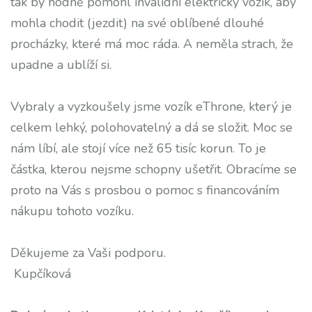
tak by hodně pomohl invalidní elektrický vozík, aby
mohla chodit (jezdit) na své oblíbené dlouhé
procházky, které má moc ráda. A neměla strach, že
upadne a ublíží si.
Vybraly a vyzkoušely jsme vozík eThrone, který je
celkem lehký, polohovatelný a dá se složit. Moc se
nám líbí, ale stojí více než 65 tisíc korun. To je
částka, kterou nejsme schopny ušetřit. Obracíme se
proto na Vás s prosbou o pomoc s financováním
nákupu tohoto vozíku.
Děkujeme za Vaši podporu.
Kupčíková