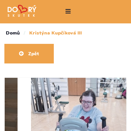
Domů
/
Kristýna Kupčíková III
Zpět