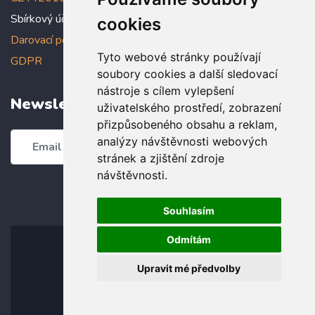
Sbírkový účet: 5005005022/2010
cookies
Darovací podmínky
,
Prohlášení o ochraně osobních údajů dle
Tyto webové stránky používají
GDPR
soubory cookies a další sledovací
nástroje s cílem vylepšení
Newsletter
uživatelského prostředí, zobrazení
přizpůsobeného obsahu a reklam,
analýzy návštěvnosti webových
Odebírat
stránek a zjištění zdroje
návštěvnosti.
Souhlasím
Odmítám
Upravit mé předvolby
© Copyright 2026 by Dobrý Skutek