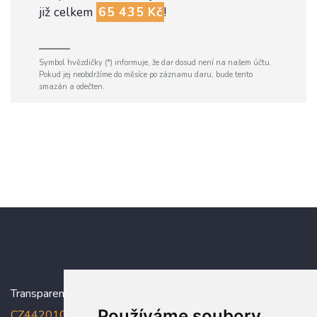
již celkem
65 435 Kč
!
Symbol hvězdičky (*) informuje, že dar dosud není na našem účtu.
Pokud jej neobdržíme do měsíce po záznamu daru, bude tento
smazán a odečten.
Transparentní účet:
5005005006/2010
, IBAN:
Používáme soubory
CZ4420100000005005005006