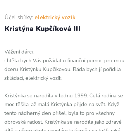
Účel sbírky:
elektrický vozík
Kristýna Kupčíková III
Vážení dárci,
chtěla bych Vás požádat o finanční pomoc pro mou
dceru Kristýnku Kupčíkovou. Ráda bych jí pořídila
skládací, elektrický vozík.
Kristýnka se narodila v lednu 1999. Celá rodina se
moc těšila, až malá Kristýnka přijde na svět. Když
tento nádherný den přišel, byla to pro všechny
obrovská radost. Kristýnka se narodila jako zdravé
dítě a všem okolo vyvolávala úsměv na tváři, jaké