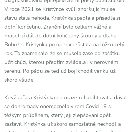
diagnostikována epilepsie a s ní přišly další starosti.
V roce 2021 se Kristýnce kvůli zhoršujícímu se
stavu stala nehoda. Kristýnka spadla a přisedla si
dolní končetinu. Zranění bylo celkem vážné a
museli jí dát do dolní končetiny šrouby a dlahu.
Bohužel Kristýnka po operaci zůstala na lůžku celý
rok. To znamenalo, že se musela zase od začátku
učit chůzi, kterou předtím zvládala i v nerovném
terénu. Po pádu se teď už bojí chodit venku už
skoro všude.
Když začala Kristýnka po úraze rehabilitovat a dávat
se dohromady onemocněla virem Covid 19 s
těžkým průběhem, který její zlepšování opět
zastavil. Kristýnka už skoro samostatně nechodí, a