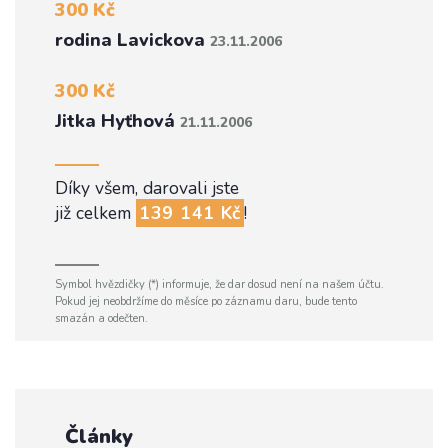
300 Kč
rodina Lavickova
23.11.2006
300 Kč
Jitka Hyťhová
21.11.2006
Díky všem, darovali jste
již celkem
139 141 Kč
!
Symbol hvězdičky (*) informuje, že dar dosud není na našem účtu.
Pokud jej neobdržíme do měsíce po záznamu daru, bude tento
smazán a odečten.
Články