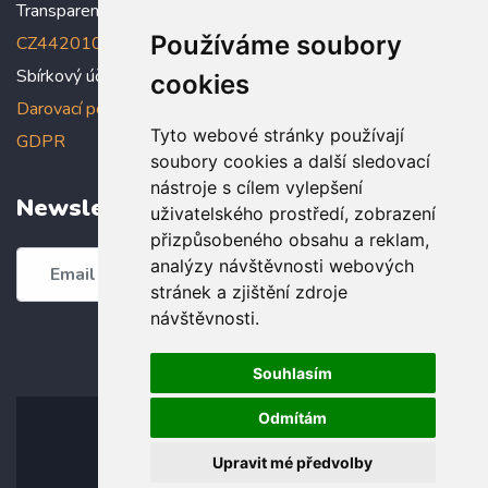
Transparentní účet:
5005005006/2010
, IBAN:
Používáme soubory
CZ4420100000005005005006
Sbírkový účet: 5005005022/2010
cookies
Darovací podmínky
,
Prohlášení o ochraně osobních údajů dle
Tyto webové stránky používají
GDPR
soubory cookies a další sledovací
nástroje s cílem vylepšení
Newsletter
uživatelského prostředí, zobrazení
přizpůsobeného obsahu a reklam,
analýzy návštěvnosti webových
Odebírat
stránek a zjištění zdroje
návštěvnosti.
Souhlasím
Odmítám
Upravit mé předvolby