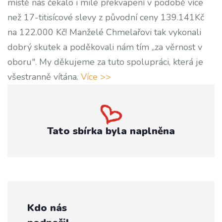
místě nás čekalo i milé překvapení v podobě více
než 17-titisícové slevy z původní ceny 139.141Kč
na 122.000 Kč! Manželé Chmelařovi tak vykonali
dobrý skutek a poděkovali nám tím „za věrnost v
oboru". My děkujeme za tuto spolupráci, která je
všestranně vítána.
Více >>
Tato sbírka byla naplněna
Kdo nás