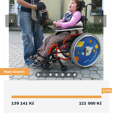
‹
›
Naši klienti
114%
139 141 Kč
122 000 Kč