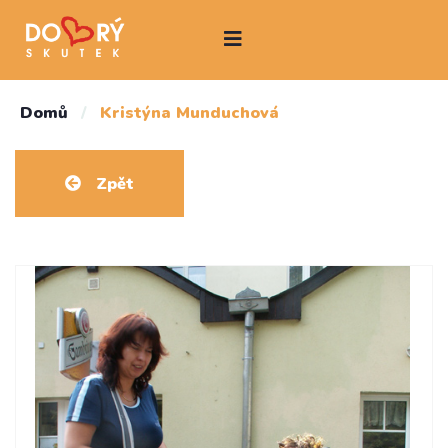
Domů
/
Kristýna Munduchová
Zpět