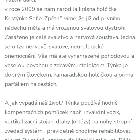
v roce 2009 se nám narodila krásná holčička
Kristýnka Sofie. Zpětně víme, že již od prvního
nádechu měla a má vrozenou svalovou dystrofii.
Zasaženo je celé svalstvo a nervová soustava. Jedná
se o tzv. nervově-svalové, neurologické
onemocnění. Vše má ale vynahrazené pohodovou a
veselou povahou a zdravým intelektem. Týnka je
dobrým člověkem, kamarádskou holčičkou a prima
parťákem na cestách.
A jak vypadá náš život? Týnka používá hodně
kompenzačních pomůcek např.: invalidní vozík,
vertikalizační stojan, dlahy (ortézy) na nohy, stropní
zvedací systém... pravidelně chodíme rehabilitovat,