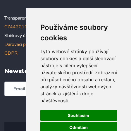
Transparentní účet:
5005005006/2010
, IBAN:
Používáme soubory
CZ4420100000005005005006
Sbírkový účet: 5005005022/2010
cookies
Darovací podmínky
,
Prohlášení o ochraně osobních údajů dle
Tyto webové stránky používají
GDPR
soubory cookies a další sledovací
nástroje s cílem vylepšení
Newsletter
uživatelského prostředí, zobrazení
přizpůsobeného obsahu a reklam,
analýzy návštěvnosti webových
Odebírat
stránek a zjištění zdroje
návštěvnosti.
Souhlasím
Odmítám