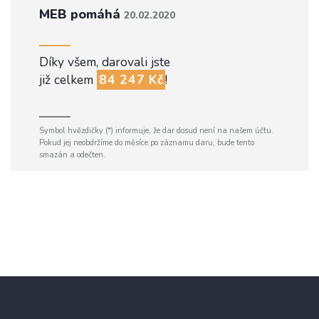
MEB pomáhá
20.02.2020
Díky všem, darovali jste
již celkem
84 247 Kč
!
Symbol hvězdičky (*) informuje, že dar dosud není na našem účtu.
Pokud jej neobdržíme do měsíce po záznamu daru, bude tento
smazán a odečten.