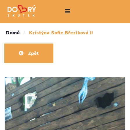
Domů
/
Kristýna Sofie Březíková II
Zpět