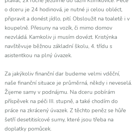
plavat, 2x ročně jezdíme do lázní Klimkovice. Péče
o dceru je 24 hodinová, je nutné ji celou obléct,
připravit a donést jídlo, pití. Obsloužit na toaletě i v
koupelně. Přesuny na vozík, či mimo domov
nezvládá. Kamkoliv ji musím dovézt. Kristýnka
navštěvuje běžnou základní školu, 4. třídu s
asistentkou na plný úvazek.
Za jakýkoliv finanční dar budeme velmi vděční,
naše finanční situace je průměrná, někdy i neveselá.
Žijeme samy v podnájmu. Na dceru pobírám
příspěvek na péči III. stupně, a také chodím do
práce na zkrácený úvazek. Z těchto peněz se hůře
šetří desetitisícové sumy, které jsou třeba na
doplatky pomůcek.