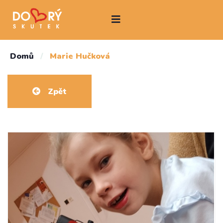
Domů
/
Marie Hučková
Zpět