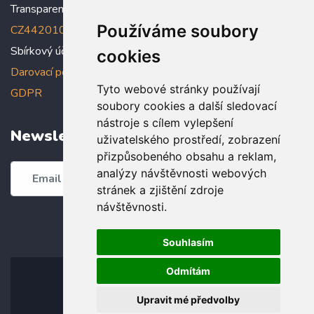
Transparentní účet:
5005005006/2010
, IBAN:
Používáme soubory
CZ4420100000005005005006
Sbírkový účet: 5005005022/2010
cookies
Darovací podmínky
,
Prohlášení o ochraně osobních údajů dle
Tyto webové stránky používají
GDPR
soubory cookies a další sledovací
nástroje s cílem vylepšení
Newsletter
uživatelského prostředí, zobrazení
přizpůsobeného obsahu a reklam,
analýzy návštěvnosti webových
Odebírat
stránek a zjištění zdroje
návštěvnosti.
Souhlasím
Odmítám
Upravit mé předvolby