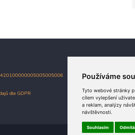
Používáme sou
4420100000005005005006
Tyto webové stránky po
údajů dle GDPR
cílem vylepšení uživat
a reklam, analýzy návš
návštěvnosti.
Souhlasím
Odmít