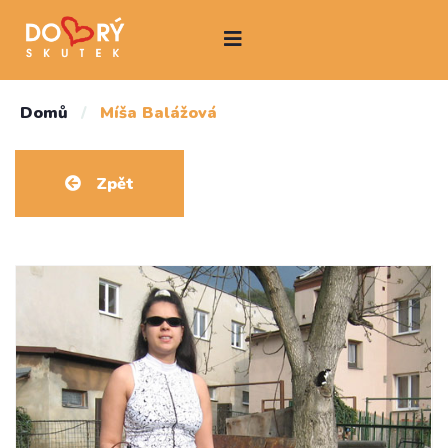
Domů
/
Míša Balážová
Zpět