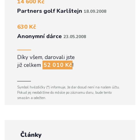
14 600 Kč
Partners golf Karlštejn
18.09.2008
630 Kč
Anonymní dárce
23.05.2008
Díky všem, darovali jste
již celkem
52 010 Kč
!
Symbol hvězdičky (*) informuje, že dar dosud není na našem účtu.
Pokud jej neobdržíme do měsíce po záznamu daru, bude tento
smazán a odečten.
Články