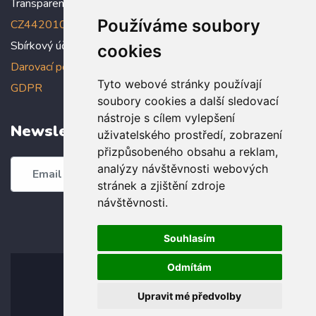
Transparentní účet:
5005005006/2010
, IBAN:
Používáme soubory
CZ4420100000005005005006
Sbírkový účet: 5005005022/2010
cookies
Darovací podmínky
,
Prohlášení o ochraně osobních údajů dle
Tyto webové stránky používají
GDPR
soubory cookies a další sledovací
nástroje s cílem vylepšení
Newsletter
uživatelského prostředí, zobrazení
přizpůsobeného obsahu a reklam,
analýzy návštěvnosti webových
Odebírat
stránek a zjištění zdroje
návštěvnosti.
Souhlasím
Odmítám
Upravit mé předvolby