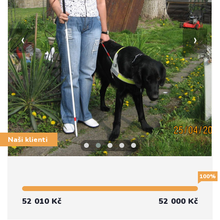
‹
›
Naši klienti
100%
52 010 Kč
52 000 Kč