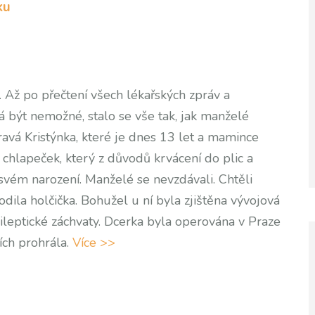
ku
Až po přečtení všech lékařských zpráv a
á být nemožné, stalo se vše tak, jak manželé
ravá Kristýnka, které je dnes 13 let a mamince
hlapeček, který z důvodů krvácení do plic a
 svém narození. Manželé se nevzdávali. Chtěli
odila holčička. Bohužel u ní byla zjištěna vývojová
ileptické záchvaty. Dcerka byla operována v Praze
cích prohrála.
Více >>