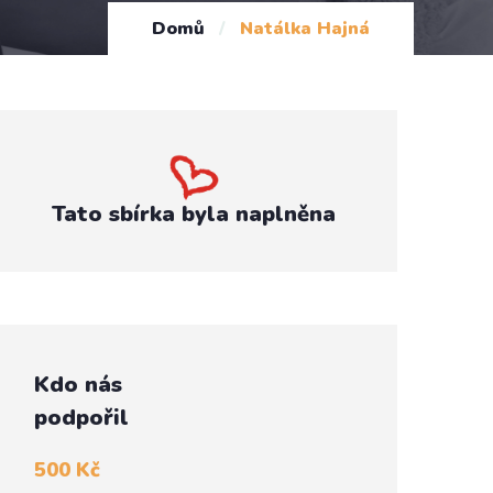
Domů
/
Natálka Hajná
Tato sbírka byla naplněna
Kdo nás
podpořil
500 Kč