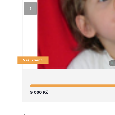
‹
Naši klienti
9 000 Kč