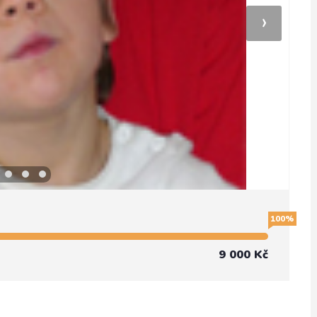
›
100%
9 000 Kč