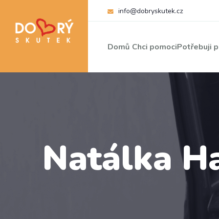
info@dobryskutek.cz
Domů
Chci pomoci
Potřebuji 
Natálka H