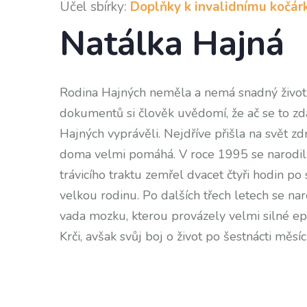
Účel sbírky:
Doplňky k invalidnímu kočár
Natálka Hajná
Rodina Hajných neměla a nemá snadný život. 
dokumentů si člověk uvědomí, že ač se to zd
Hajných vyprávěli. Nejdříve přišla na svět zd
doma velmi pomáhá. V roce 1995 se narodil c
trávicího traktu zemřel dvacet čtyři hodin po
velkou rodinu. Po dalších třech letech se nar
vada mozku, kterou provázely velmi silné ep
Krči, avšak svůj boj o život po šestnácti měsí