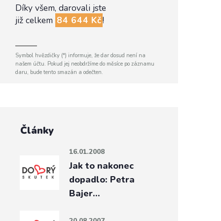
Díky všem, darovali jste
již celkem
84 644 Kč
!
Symbol hvězdičky (*) informuje, že dar dosud není na
našem účtu. Pokud jej neobdržíme do měsíce po záznamu
daru, bude tento smazán a odečten.
Články
16.01.2008
Jak to nakonec
dopadlo: Petra
Bajer…
20.08.2007