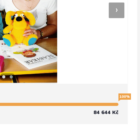
›
100%
84 644 Kč