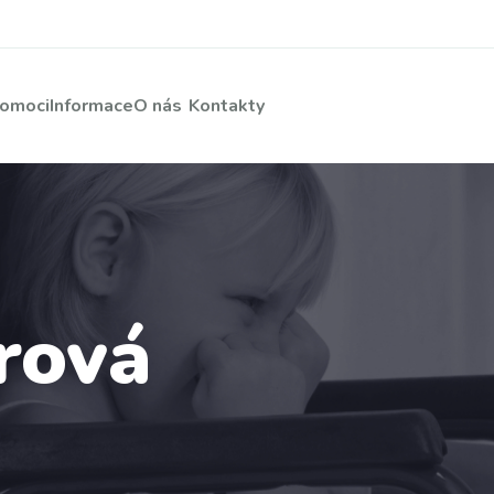
pomoci
Informace
O nás
Kontakty
rová