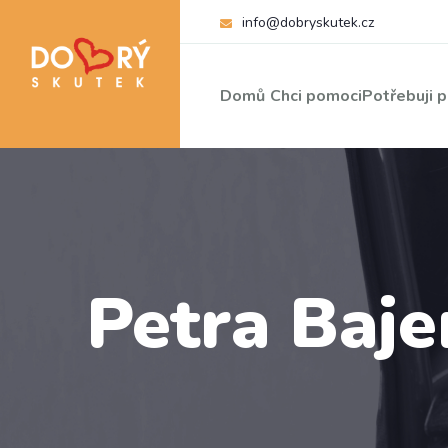
info@dobryskutek.cz
Domů
Chci pomoci
Potřebuji 
Petra Baje