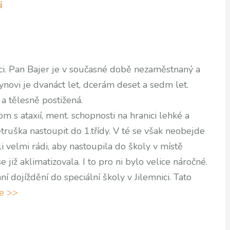
i
nici. Pan Bajer je v současné době nezaměstnaný a
Synovi je dvanáct let, dcerám deset a sedm let.
a tělesně postižená.
 s ataxií, ment. schopnosti na hranici lehké a
truška nastoupit do 1.třídy. V té se však neobejde
i velmi rádi, aby nastoupila do školy v místě
 již aklimatizovala. I to pro ni bylo velice náročné.
 dojíždění do speciální školy v Jilemnici. Tato
ce >>