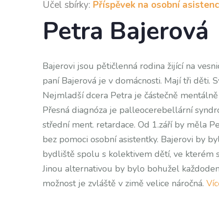
Účel sbírky:
Příspěvek na osobní asistenc
Petra Bajerová
Bajerovi jsou pětičlenná rodina žijící na ves
paní Bajerová je v domácnosti. Mají tři děti. 
Nejmladší dcera Petra je částečně mentálně 
Přesná diagnóza je palleocerebellární syndrom
střední ment. retardace. Od 1.září by měla Pe
bez pomoci osobní asistentky. Bajerovi by byl
bydliště spolu s kolektivem dětí, ve kterém se
Jinou alternativou by bylo bohužel každodenní
možnost je zvláště v zimě velice náročná.
Ví