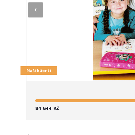
‹
Naši klienti
84 644 Kč