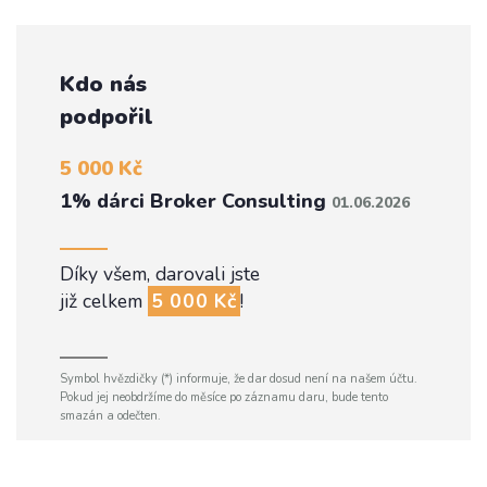
Kdo nás
podpořil
5 000 Kč
1% dárci Broker Consulting
01.06.2026
Díky všem, darovali jste
již celkem
5 000 Kč
!
Symbol hvězdičky (*) informuje, že dar dosud není na našem účtu.
Pokud jej neobdržíme do měsíce po záznamu daru, bude tento
smazán a odečten.