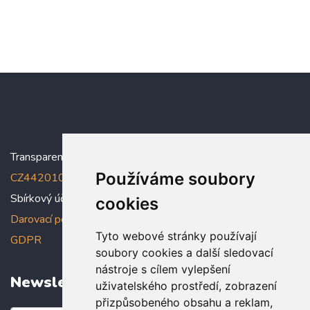
Transparentní účet:
5005005006/2010
, IBAN:
Používáme soubory
CZ4420100000005005005006
Sbírkový účet: 5005005022/2010
cookies
Darovací podmínky
,
Prohlášení o ochraně osobních údajů dle
Tyto webové stránky používají
GDPR
soubory cookies a další sledovací
nástroje s cílem vylepšení
Newsletter
uživatelského prostředí, zobrazení
přizpůsobeného obsahu a reklam,