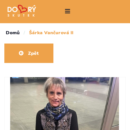
Domů
/
Šárka Vančurová II
Zpět