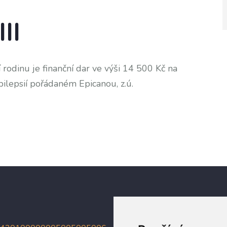
II
rodinu je finanční dar ve výši 14 500 Kč na
pilepsií pořádaném Epicanou, z.ú.