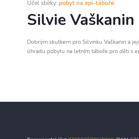
Účel sbírky:
pobyt na epi-táboře
Silvie Vaškanin I
Dobrým skutkem pro Silvinku Vaškanin a její 
úhradu pobytu na letním táboře pro děti s e