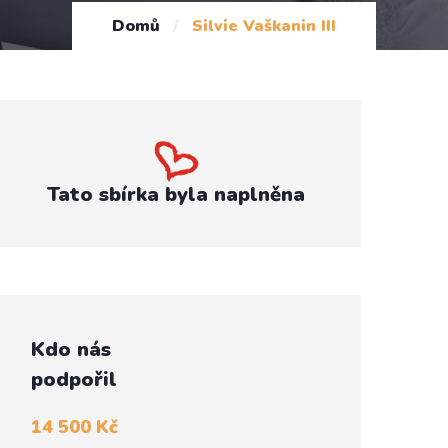
Domů
/
Silvie Vaškanin III
Tato sbírka byla naplněna
Kdo nás
podpořil
14 500 Kč