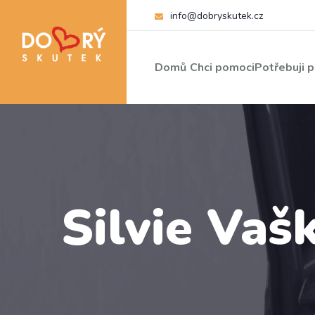
info@dobryskutek.cz
Domů
Chci pomoci
Potřebuji 
Silvie Vašk