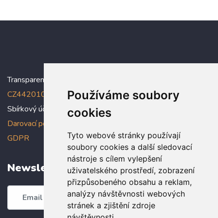
Transparentní účet:
5005005006/2010
, IBAN:
Používáme soubory
CZ4420100000005005005006
Sbírkový účet: 5005005022/2010
cookies
Darovací podmínky
,
Prohlášení o ochraně osobních údajů dle
Tyto webové stránky používají
GDPR
soubory cookies a další sledovací
nástroje s cílem vylepšení
Newsletter
uživatelského prostředí, zobrazení
přizpůsobeného obsahu a reklam,
analýzy návštěvnosti webových
Odebírat
stránek a zjištění zdroje
návštěvnosti.