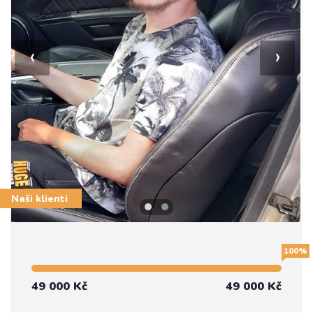
‹
›
Naši klienti
100%
49 000 Kč
49 000 Kč