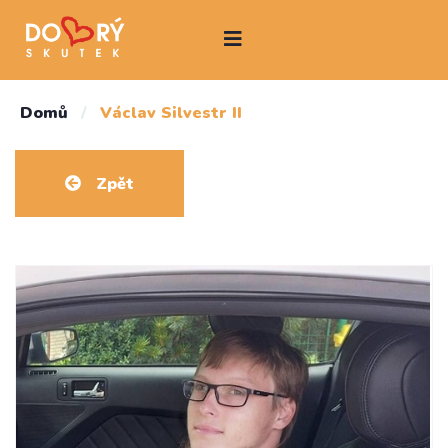
Domů
/
Václav Silvestr II
Zpět