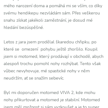
mého narození doma a pomáhá mi se vším, co díky
svému hendikepu nezvládám sám. Přes veškerou
snahu získat jakékoli zaměstnání, je dosud mé
hledání bezúspěšné.
Letos z jara jsem prodělal škaredou chřipku, po
které se omezení pohybu ještě zhoršilo. Koupil
jsem si motomed, který prodávají v obchodě, abych
alespoň trochu pomohl nohy rozhýbat. Tento však
vůbec nevyhovuje, mé spastické nohy v něm
neudržím, ať se snažím sebevíc.
Byl mi doporučen motomed VIVA 2, kde mohu
nohy přikurtovat a motomed je stabilní. Motomed
jsem měl možnost si sám vyzkoušet a je to super,