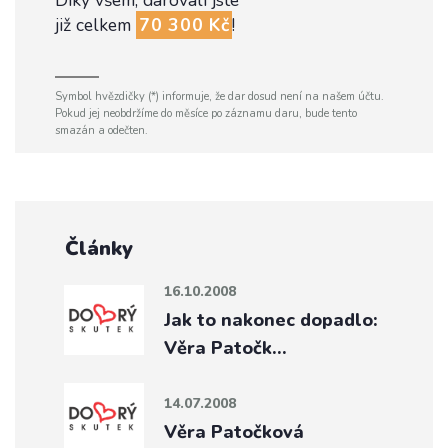
Díky všem, darovali jste
již celkem
70 300 Kč
!
Symbol hvězdičky (*) informuje, že dar dosud není na našem účtu.
Pokud jej neobdržíme do měsíce po záznamu daru, bude tento
smazán a odečten.
Články
16.10.2008
Jak to nakonec dopadlo:
Věra Patočk…
14.07.2008
Věra Patočková