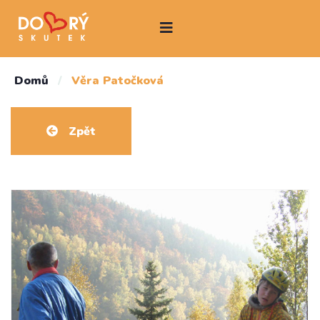
Domů
/
Věra Patočková
Zpět