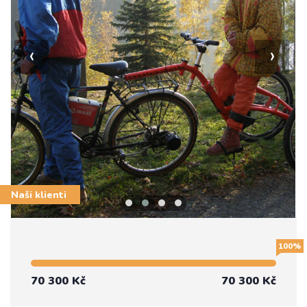
‹
›
Naši klienti
100%
70 300 Kč
70 300 Kč