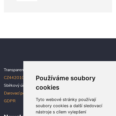
Transparentní účet:
5005005006/2010
, IBAN:
Používáme soubory
CZ4420100000005005005006
Sbírkový účet: 5005005022/2010
cookies
Darovací podmínky
,
Prohlášení o ochraně osobních údajů dle
Tyto webové stránky používají
GDPR
soubory cookies a další sledovací
nástroje s cílem vylepšení