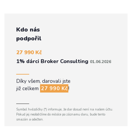
Kdo nás
podpořil
27 990 Kč
1% dárci Broker Consulting
01.06.2026
Díky všem, darovali jste
již celkem
27 990 Kč
!
Symbol hvězdičky (*) informuje, že dar dosud není na našem účtu.
Pokud jej neobdržíme do měsíce po záznamu daru, bude tento
smazán a odečten.