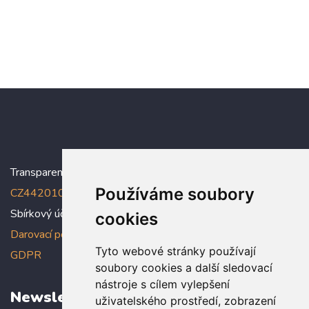
Transparentní účet:
5005005006/2010
, IBAN:
Používáme soubory
CZ4420100000005005005006
Sbírkový účet: 5005005022/2010
cookies
Darovací podmínky
,
Prohlášení o ochraně osobních údajů dle
Tyto webové stránky používají
GDPR
soubory cookies a další sledovací
nástroje s cílem vylepšení
Newsletter
uživatelského prostředí, zobrazení