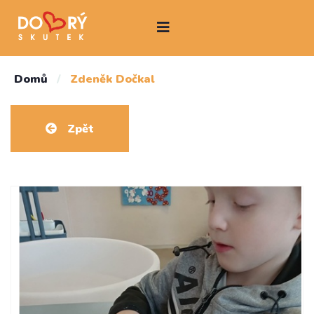
Domů
/
Zdeněk Dočkal
Zpět