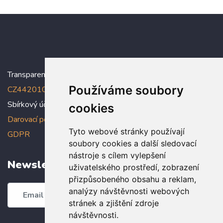
Transparentní účet:
5005005006/2010
, IBAN:
Používáme soubory
CZ4420100000005005005006
Sbírkový účet: 5005005022/2010
cookies
Darovací podmínky
,
Prohlášení o ochraně osobních údajů dle
Tyto webové stránky používají
GDPR
soubory cookies a další sledovací
nástroje s cílem vylepšení
Newsletter
uživatelského prostředí, zobrazení
přizpůsobeného obsahu a reklam,
analýzy návštěvnosti webových
Odebírat
stránek a zjištění zdroje
návštěvnosti.