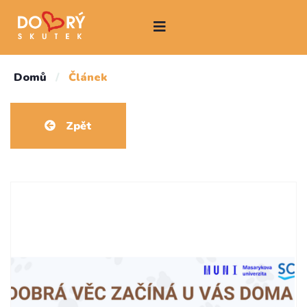
Domů
/
Článek
Zpět