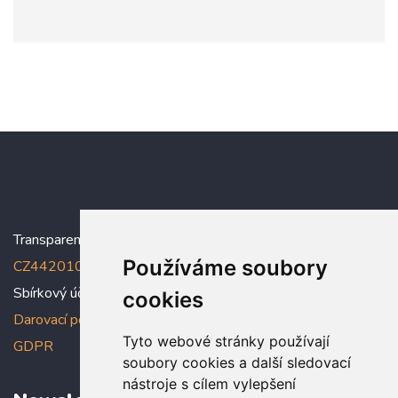
Transparentní účet:
5005005006/2010
, IBAN:
Používáme soubory
CZ4420100000005005005006
Sbírkový účet: 5005005022/2010
cookies
Darovací podmínky
,
Prohlášení o ochraně osobních údajů dle
Tyto webové stránky používají
GDPR
soubory cookies a další sledovací
nástroje s cílem vylepšení