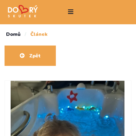
Domů
/
Článek
Zpět