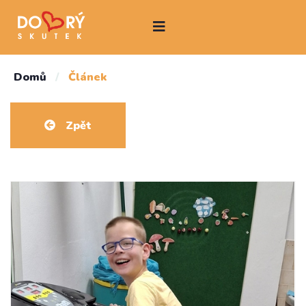
Domů
/
Článek
Zpět