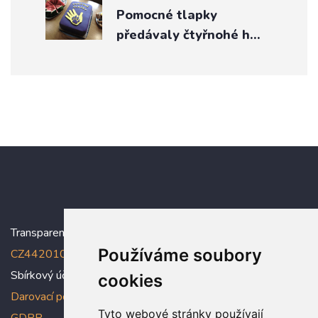
Pomocné tlapky
předávaly čtyřnohé h…
Transparentní účet:
5005005006/2010
, IBAN:
Používáme soubory
CZ4420100000005005005006
Sbírkový účet: 5005005022/2010
cookies
Darovací podmínky
,
Prohlášení o ochraně osobních údajů dle
Tyto webové stránky používají