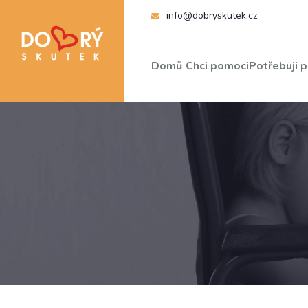
info@dobryskutek.cz
Domů
Chci pomoci
Potřebuji 