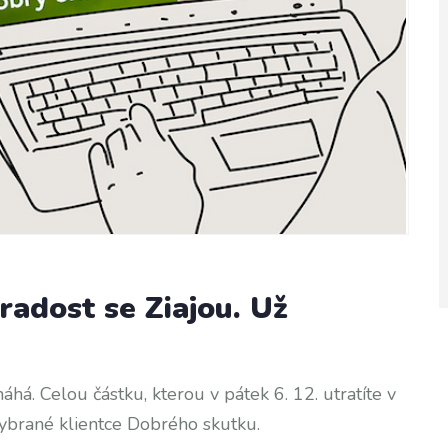
adost se Ziajou. Už
áhá. Celou částku, kterou v pátek 6. 12. utratíte v
 vybrané klientce Dobrého skutku.