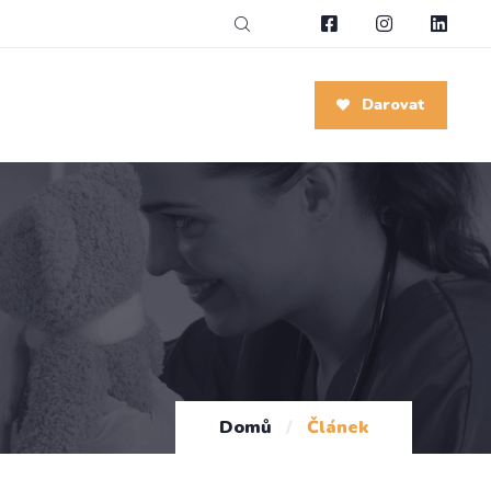
Darovat
Domů
/
Článek