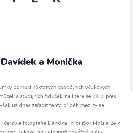
 Davídek a Monička
zoumky pomocí některých speciálních výukových
ůcek a studijních židliček, na které se
dárci
přes
šak už dnes zařadit tento příběh mezi ty se
čerstvé fotografie Davídka i Moničky. Možná, že k
rozenci. Takové jsou alespoň odvážné plány