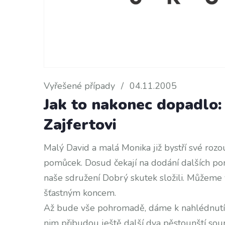
Vyřešené případy
/
04.11.2005
Jak to nakonec dopadlo:
Zajfertovi
Malý David a malá Monika již bystří své ro
pomůcek. Dosud čekají na dodání dalších pom
naše sdružení Dobrý skutek složili. Můžeme v
šťastným koncem.
Až bude vše pohromadě, dáme k nahlédnutí i 
nim přibudou ještě další dva pěstounští sou