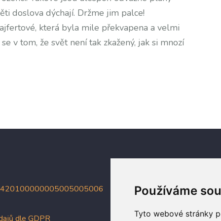
ěti doslova dýchají. Držme jim palce!
jfertové, která byla mile překvapena a velmi
se v tom, že svět není tak zkažený, jak si mnozí
4420100000005005005006
Používáme sou
Tyto webové stránky po
údajů dle GDPR