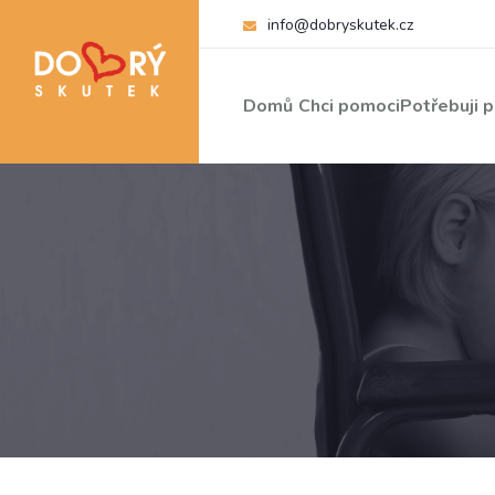
info@dobryskutek.cz
Domů
Chci pomoci
Potřebuji 