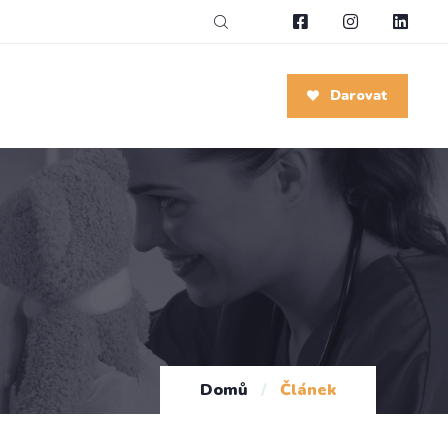
Darovat
Domů
/
Článek