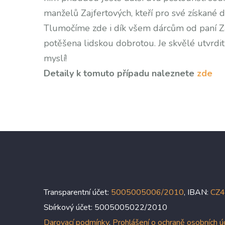
manželů Zajfertových, kteří pro své získané d
Tlumočíme zde i dík všem dárcům od paní Za
potěšena lidskou dobrotou. Je skvělé utvrdit 
myslí!
Detaily k tomuto případu naleznete
zde
Transparentní účet:
5005005006/2010
, IBAN:
CZ
Sbírkový účet: 5005005022/2010
Darovací podmínky
,
Prohlášení o ochraně osobních 