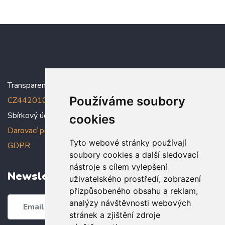
Transparentní účet:
5005005006/2010
, IBAN:
Používáme soubory
CZ4420100000005005005006
Sbírkový účet: 5005005022/2010
cookies
Darovací podmínky
,
Prohlášení o ochraně osobních údajů dle
Tyto webové stránky používají
GDPR
soubory cookies a další sledovací
nástroje s cílem vylepšení
Newsletter
uživatelského prostředí, zobrazení
přizpůsobeného obsahu a reklam,
analýzy návštěvnosti webových
Odebírat
stránek a zjištění zdroje