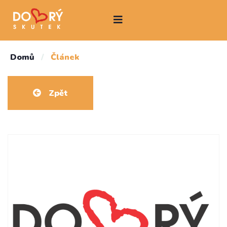
Domů
/
Článek
Zpět