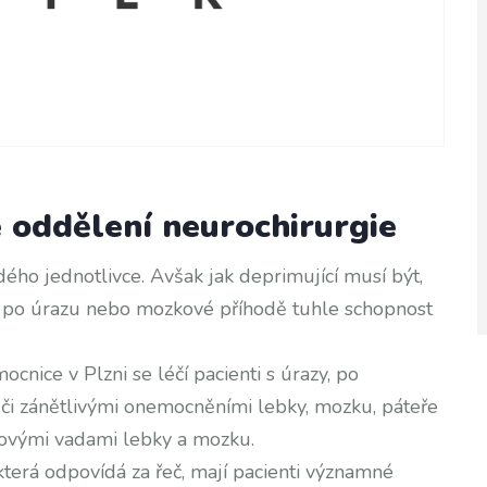
 oddělení neurochirurgie
ždého jednotlivce. Avšak jak deprimující musí být,
že po úrazu nebo mozkové příhodě tuhle schopnost
nice v Plzni se léčí pacienti s úrazy, po
 či zánětlivými onemocněními lebky, mozku, páteře
vojovými vadami lebky a mozku.
která odpovídá za řeč, mají pacienti významné