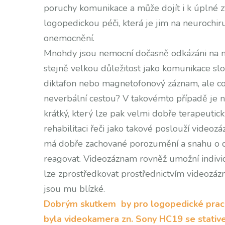
poruchy komunikace a může dojít i k úplné zt
logopedickou péči, která je jim na neurochi
onemocnění.
Mnohdy jsou nemocní dočasně odkázáni na n
stejně velkou důležitost jako komunikace sl
diktafon nebo magnetofonový záznam, ale co
neverbální cestou? V takovémto případě je 
krátký, který lze pak velmi dobře terapeuticky
rehabilitaci řeči jako takové poslouží videoz
má dobře zachované porozumění a snahu o d
reagovat. Videozáznam rovněž umožní indiv
lze zprostředkovat prostřednictvím videozáz
jsou mu blízké.
Dobrým skutkem by pro logopedické praco
byla videokamera zn. Sony HC19 se stativ