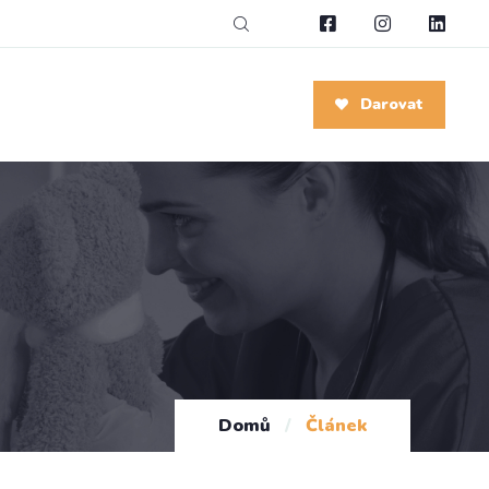
Darovat
Domů
/
Článek