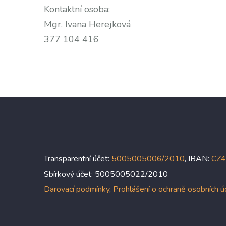
Kontaktní osoba:
Mgr. Ivana Herejková
377 104 416
Transparentní účet:
5005005006/2010
, IBAN:
CZ
Sbírkový účet: 5005005022/2010
Darovací podmínky
,
Prohlášení o ochraně osobních 