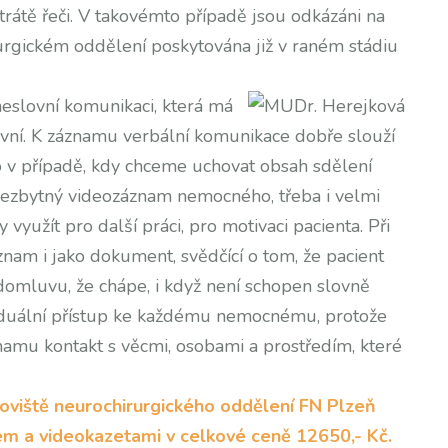
rátě řeči. V takovémto případě jsou odkázáni na
rurgickém oddělení poskytována již v raném stádiu
eslovní komunikaci, která má
ovní. K záznamu verbální komunikace dobře slouží
 v případě, kdy chceme uchovat obsah sdělení
nezbytný videozáznam nemocného, třeba i velmi
 využít pro další práci, pro motivaci pacienta. Při
áznam i jako dokument, svědčící o tom, že pacient
omluvu, že chápe, i když není schopen slovně
iduální přístup ke každému nemocnému, protože
namu kontakt s věcmi, osobami a prostředím, které
viště neurochirurgického oddělení FN Plzeň
em a videokazetami v celkové ceně 12650,- Kč.