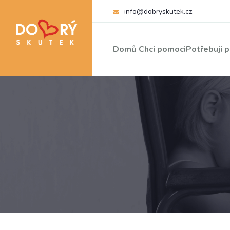
info@dobryskutek.cz
Domů
Chci pomoci
Potřebuji 