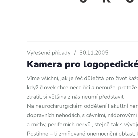
Vyřešené případy
/
30.11.2005
Kamera pro logopedické
Víme všichni, jak je řeč důležitá pro život ka
když člověk chce něco říci a nemůže, proto
ztratil, si většina z nás neumí představit.
Na neurochirurgickém oddělení Fakultní nemoc
dopravních nehodách, s cévními, nádorovými
a míchy, periferních nervů , stejně tak s vý
Postihne – li zmiňované onemocnění oblast, 