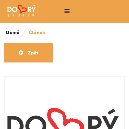
Domů
/
Článek
Zpět