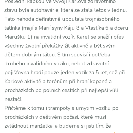
Poslední kapkou ve vývoji Karlova zdravotního
stavu byla autohavárie, která se stala letos v lednu.
Tato nehoda definitivně upoutala trojnásobného
tatínka (mají s Marií syny Káju 8 a Vlastíka 6 a dceru
Marušku 1) na invalidní vozík. Karel se snaží i přes
všechny životní překážky žít aktivně a být svým
dětem dobrým tátou. S tím souvisí i potřeba
druhého invalidního vozíku, neboť zdravotní
pojišťovna hradí pouze jeden vozík za 5 let, což při
Karlově aktivitě a terénům při hraní kopané a
procházkách po polních cestách při nejlepší vůli
nestačí.
Přičtěme k tomu i trampoty s umytím vozíku po
procházkách v deštivém počasí, které musí
zvládnout manželka, a budeme si jisti tím, že