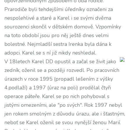
opovrženíhodným způsobem o oba rodiče.
Prarodiče byli tehdejšími úředníky označeni za
nespolehlivé a staré a Karel i se svými dvěma
sourozenci skončil v dětském domově. Vzpomínky
na toto období jsou pro něj ještě dnes velmi
bolestné. Nejmladší sestra Irenka byla dána k
adopci. Karel se s ní již nikdy neshledal.
V 18letech Karel DD opustil a začal se živit jako
zedník, oženil se a později rozvedl. Po pracovních
úrazech v roce 1995 (propadl lešením z výšky
4.podlaží) a 1997 (úraz na poli) prodělal čtyři
operace páteře. Karel se po nich pohyboval s
jistými omezeními, ale "po svých". Rok 1997 nebyl
jen rokem smolným z důvodu úrazu, ale i šťastným,
neboť se Karel oženil se svou nynější ženou Marií.