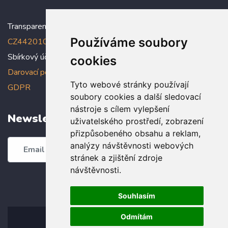
Transparentní účet:
5005005006/2010
, IBAN:
Používáme soubory
CZ4420100000005005005006
Sbírkový účet: 5005005022/2010
cookies
Darovací podmínky
,
Prohlášení o ochraně osobních údajů dle
Tyto webové stránky používají
GDPR
soubory cookies a další sledovací
nástroje s cílem vylepšení
Newsletter
uživatelského prostředí, zobrazení
přizpůsobeného obsahu a reklam,
analýzy návštěvnosti webových
Odebírat
stránek a zjištění zdroje
návštěvnosti.
Souhlasím
Odmítám