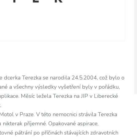
še dcerka Terezka se narodila 24.5.2004, což bylo o
ané a všechny výsledky vyšetření byly v pořádku,
likace. Měsíc ležela Terezka na JIP v Liberecké
.
otol v Praze. V této nemocnici strávila Terezka
 nikterak příjemné. Opakované aspirace,
vné pátrání po příčinách stávajících zdravotních