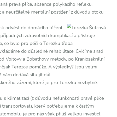
ná pravá plíce, absence polykacího reflexu,
 a neurčitelné mentální postižení z důvodu otoku
li odvést do domácího léčení.
 případných zdravotních komplikací a přístroje
e, co bylo pro péči o Terezku třeba.
 vkládáme do důsledné rehabilitace. Cvičíme snad
od Vojtovy a Bobathovy metody, po Kraniosakrální
 nějak Terezce pomůže. A výsledky? Jsou velmi
ž nám dodává sílu jít dál.
škerého zázemí, které je pro Terezku nezbytné.
 s klimatizací (z důvodu nefunkčnosti pravé plíce
 transportovat), který potřebujeme k častým
tomobilu je pro nás však příliš velkou investicí,