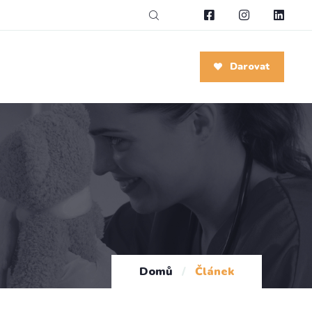
Darovat
Domů
/
Článek