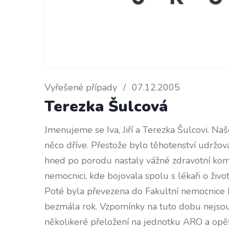
Vyřešené případy
/
07.12.2005
Terezka Šulcová
Jmenujeme se Iva, Jiří a Terezka Šulcovi. Na
něco dříve. Přestože bylo těhotenství udržov
hned po porodu nastaly vážné zdravotní komp
nemocnici, kde bojovala spolu s lékaři o život
Poté byla převezena do Fakultní nemocnice M
bezmála rok. Vzpomínky na tuto dobu nejsou
několikeré přeložení na jednotku ARO a opěto