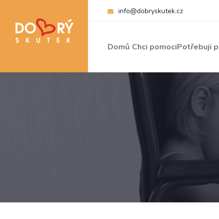
info@dobryskutek.cz
Domů
Chci pomoci
Potřebuji 