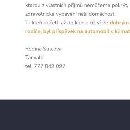
kterou z vlastních příjmů nemůžeme pokrýt, 
zdravotnické vybavení naší domácnosti.
Ti, kteří dočetli až do konce už ví, že
dobrým 
rodiče, byl příspěvek na automobil s klimat
Rodina Šulcova
Tanvald
tel. 777 849 097