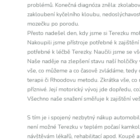
problémů. Konečná diagnóza zněla: zkolabova
zakloubení kyčelního kloubu, nedoslýchavost
mozečku po porodu.
Přesto nadešel den, kdy jsme si Terezku moh
Nakoupili jsme přístroje potřebné k zajištění
potřebné k léčbě Terezky. Naučili jsme se vš
Naše naděje na zlepšení stavu naší holčičky
vše, co můžeme a co časově zvládáme, tedy 
terapii či Rhoodovu metodu. Zkrátka vše, co
příznivé. Její motorický vývoj jde dopředu, co
Všechno naše snažení směřuje k zajištění ve
S tím je i spojený nezbytný nákup automobilu
není možné Terezku v teplém počasí kamkoli
návštěvám lékařů, rehabilitací apod. Koupě au