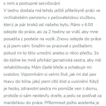
s nimi a postupné secvičování.
V lednu dostala má tehdy ještě přítelkyně práci ve
vrchlabském penzionu s pečovatelskou službou,
který je pár kroků od našeho bytu. Ráno v 6.00
odejde do práce, asi za 2 hodiny se vrátí, aby mne
posadila z postele na vozík. Znovu odejde do práce
a já jsem sám. Snažím se pracovat s počítačem,
pokud mi to tělo umožní, anebo si něco přečtu. 3x
do týdne ke mně přichází geriatrická sestra, aby mě
rehabilitovala. Mám časté křeče a ochabuje mi
svalstvo. Vzpomínám si velmi živě, jak mi dal pes
hlavu do klína, jaký jsem cítil klid a uvolnění. Když
je hezky, zdravotní sestra mi pomůže ven z domu,
protože si sám neotevřu dveře, a jedu se podívat za
manželkou do práce. Přítomnost psího asistenta je