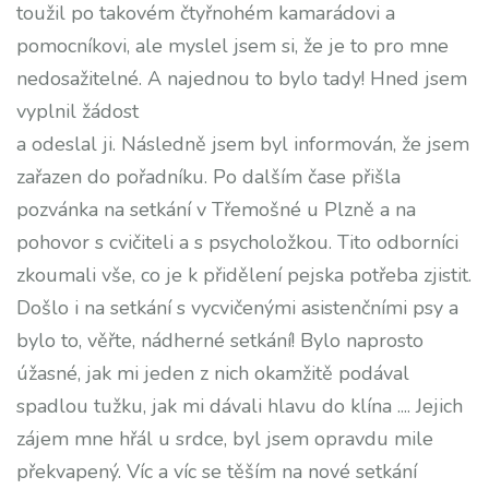
toužil po takovém čtyřnohém kamarádovi a
pomocníkovi, ale myslel jsem si, že je to pro mne
nedosažitelné. A najednou to bylo tady! Hned jsem
vyplnil žádost
a odeslal ji. Následně jsem byl informován, že jsem
zařazen do pořadníku. Po dalším čase přišla
pozvánka na setkání v Třemošné u Plzně a na
pohovor s cvičiteli a s psycholožkou. Tito odborníci
zkoumali vše, co je k přidělení pejska potřeba zjistit.
Došlo i na setkání s vycvičenými asistenčními psy a
bylo to, věřte, nádherné setkání! Bylo naprosto
úžasné, jak mi jeden z nich okamžitě podával
spadlou tužku, jak mi dávali hlavu do klína .... Jejich
zájem mne hřál u srdce, byl jsem opravdu mile
překvapený. Víc a víc se těším na nové setkání