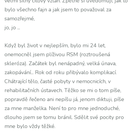
velmi silný citový vztah. Zpětně si uvědomuji, jak to
bylo všechno fajn a jak jsem to považoval za
samozřejmé,
jo, jo ...
Když byl život v nejlepším, bylo mi 24 let,
onemocněl jsem plíživou RSM (roztroušená
skleróza). Začátek byl nenápadný, velká únava,
zakopávání... Rok od roku přibývalo komplikací.
Chátrající tělo, časté pobyty v nemocnicích, v
rehabilitačních ústavech. Těžko se mi o tom píše,
popravdě řečeno ani nepíšu já, jenom diktuji, píše
za mne manželka. Není to pro mne jednoduché,
dlouho jsem se tomu bránil. Sdělit své pocity pro
mne bylo vždy těžké.