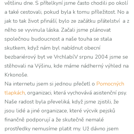
většinu dne. S přítelkyní jsme často chodili po okolí
a také cestovali, pokud byla k tomu příležitost. No a
jak to tak život přináší, bylo ze začátku přátelství a z
něho se vyvinula láska. Začali jsme plánovat
společnou budoucnost a naše touha se stala
skutkem, když nám byl nabídnut obecní
bezbariérový byt ve Vrchlabí.V srpnu 2004 jsme se
stěhovali na Výšinu, kde máme nádherný výhled na
Krkonoše.
Na internetu jsem si jednou přečetl o
Pomocných
tlapkách
, organizaci, která vychovává asistenční psy.
Naše radost byla převeliká, když jsme zjistili, že
jsou lidé a jiné organizace, které výcvik pejsků
finančně podporují a že skutečně nemalé
prostředky nemusíme platit my. Už dávno jsem