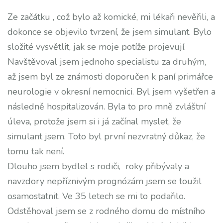
Ze začátku , což bylo až komické, mi lékaři nevěřili, a
dokonce se objevilo tvrzení, že jsem simulant. Bylo
složité vysvětlit, jak se moje potíže projevují.
Navštěvoval jsem jednoho specialistu za druhým,
až jsem byl ze známosti doporučen k paní primářce
neurologie v okresní nemocnici. Byl jsem vyšetřen a
následně hospitalizován. Byla to pro mně zvláštní
úleva, protože jsem si i já začínal myslet, že
simulant jsem. Toto byl první nezvratný důkaz, že
tomu tak není.
Dlouho jsem bydlel s rodiči, roky přibývaly a
navzdory nepříznivým prognózám jsem se toužil
osamostatnit. Ve 35 letech se mi to podařilo.
Odstěhoval jsem se z rodného domu do místního