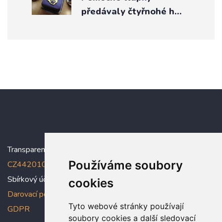
předávaly čtyřnohé h…
Transparentní účet:
5005005006/2010
, IBAN:
Používáme soubory
CZ4420100000005005005006
Sbírkový účet: 5005005022/2010
cookies
Darovací podmínky
,
Prohlášení o ochraně osobních údajů dle
Tyto webové stránky používají
GDPR
soubory cookies a další sledovací