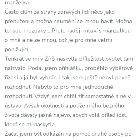
manželka.
Často cítím ze strany zdravých lidí něco jako
přehlížení a možná neumění se mnou bavit. Možná
to jsou i rozpaky…. Proto raději mluví s manželkou
o mně a ne se mnou, což je pro mne velmi
ponižující.
Tenkrát se mi v Žírči naskytla příležitost bydlet tam
natrvalo. Podal jsem přihlášku, proběhlo výběrové
řízení a já byl vybrán. I tak jsem ještě nebyl pevně
rozhodnut. Nebylo to pro mne jednoduché
rozhodnutí. Vždyť jsem chtěl žít samostatně a ne v
ústavu! Avšak okolnosti a potíže mého běžného
života dávaly jasně najevo, abych volil příležitost,
která se mi naskytla.
Začal jsem být odkázán na pomoc druhé osoby po