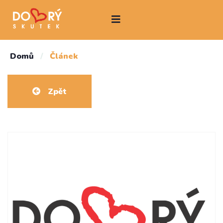
Domů
/
Článek
Zpět