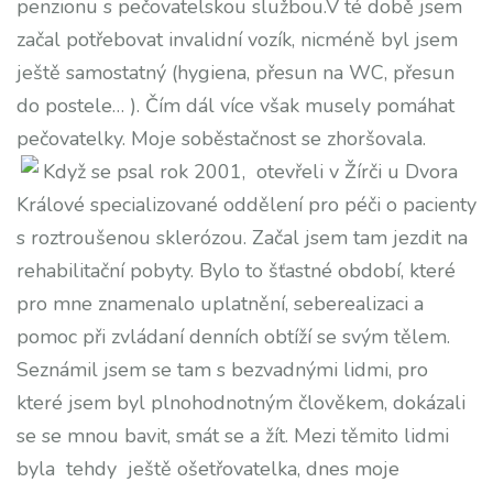
penzionu s pečovatelskou službou.V té době jsem
začal potřebovat invalidní vozík, nicméně byl jsem
ještě samostatný (hygiena, přesun na WC, přesun
do postele… ). Čím dál více však musely pomáhat
pečovatelky. Moje soběstačnost se zhoršovala.
Když se psal rok 2001, otevřeli v Žírči u Dvora
Králové specializované oddělení pro péči o pacienty
s roztroušenou sklerózou. Začal jsem tam jezdit na
rehabilitační pobyty. Bylo to šťastné období, které
pro mne znamenalo uplatnění, seberealizaci a
pomoc při zvládaní denních obtíží se svým tělem.
Seznámil jsem se tam s bezvadnými lidmi, pro
které jsem byl plnohodnotným člověkem, dokázali
se se mnou bavit, smát se a žít. Mezi těmito lidmi
byla tehdy ještě ošetřovatelka, dnes moje