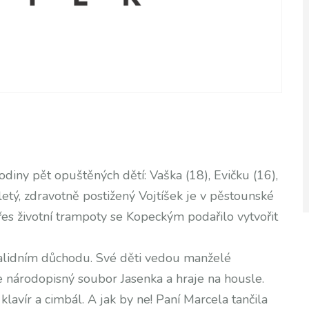
odiny pět opuštěných dětí: Vaška (18), Evičku (16),
iletý, zdravotně postižený Vojtíšek je v pěstounské
Přes životní trampoty se Kopeckým podařilo vytvořit
validním důchodu. Své děti vedou manželé
e národopisný soubor Jasenka a hraje na housle.
klavír a cimbál. A jak by ne! Paní Marcela tančila