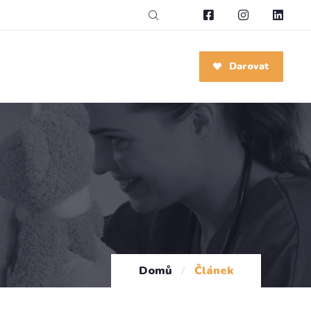
Darovat
Domů
/
Článek