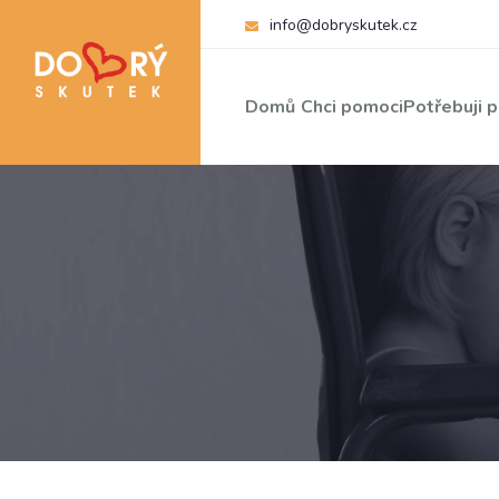
info@dobryskutek.cz
Domů
Chci pomoci
Potřebuji 