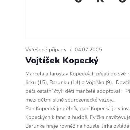
Vyřešené případy
/
04.07.2005
Vojtíšek Kopecký
Marcela a Jaroslav Kopeckých přijali do své r
Jirku (15), Barunku (14) a Vojtíška (9). Devít
péči, ostatní čtyři děti manželé adoptovali. 
mezi dětmi silné sourozenecké vazby...
Pan Kopecký je dělník, paní Kopecká je v in
Kopeckých k tanci a hudbě. Evička navštěvuj
Barunka hraje rovněž na housle. Jirka ovládá 