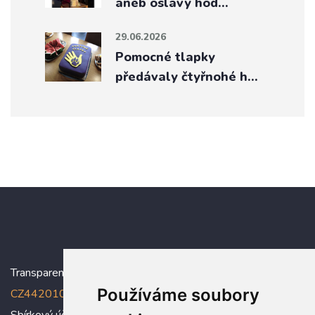
aneb oslavy hod…
29.06.2026
Pomocné tlapky
předávaly čtyřnohé h…
Transparentní účet:
5005005006/2010
, IBAN:
Používáme soubory
CZ4420100000005005005006