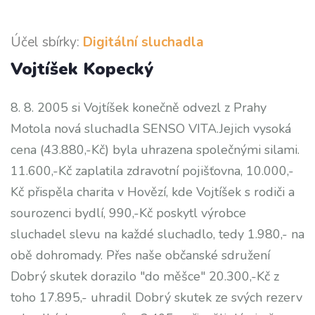
Účel sbírky:
Digitální sluchadla
Vojtíšek Kopecký
8. 8. 2005 si Vojtíšek konečně odvezl z Prahy
Motola nová sluchadla SENSO VITA.Jejich vysoká
cena (43.880,-Kč) byla uhrazena společnými silami.
11.600,-Kč zaplatila zdravotní pojišťovna, 10.000,-
Kč přispěla charita v Hovězí, kde Vojtíšek s rodiči a
sourozenci bydlí, 990,-Kč poskytl výrobce
sluchadel slevu na každé sluchadlo, tedy 1.980,- na
obě dohromady. Přes naše občanské sdružení
Dobrý skutek dorazilo "do měšce" 20.300,-Kč z
toho 17.895,- uhradil Dobrý skutek ze svých rezerv