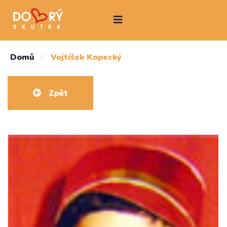
Domů
/
Vojtíšek Kopecký
Zpět