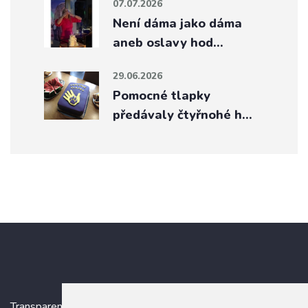
07.07.2026
Není dáma jako dáma
aneb oslavy hod…
29.06.2026
Pomocné tlapky
předávaly čtyřnohé h…
Transparentní účet:
5005005006/2010
, IBAN: