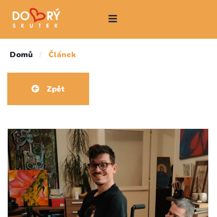
Domů
/
Článek
Zpět