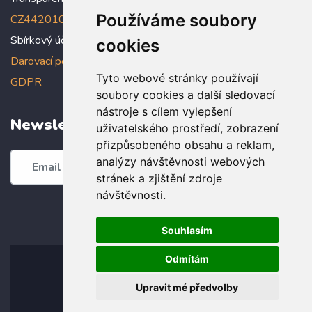
Používáme soubory
CZ4420100000005005005006
Sbírkový účet: 5005005022/2010
cookies
Darovací podmínky
,
Prohlášení o ochraně osobních údajů dle
Tyto webové stránky používají
GDPR
soubory cookies a další sledovací
nástroje s cílem vylepšení
Newsletter
uživatelského prostředí, zobrazení
přizpůsobeného obsahu a reklam,
analýzy návštěvnosti webových
Odebírat
stránek a zjištění zdroje
návštěvnosti.
Souhlasím
Odmítám
Upravit mé předvolby