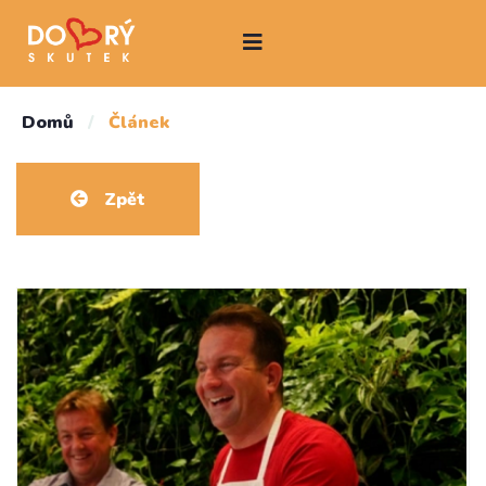
Domů
/
Článek
Zpět