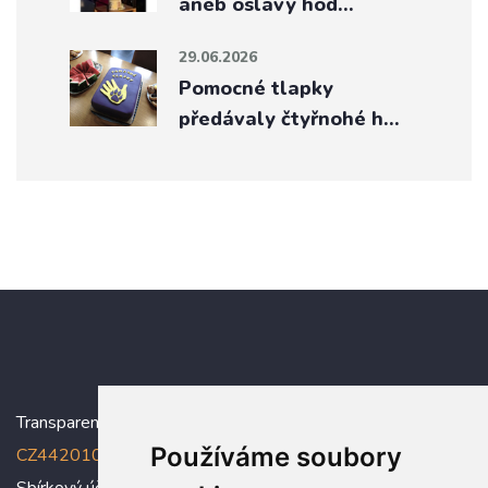
aneb oslavy hod…
29.06.2026
Pomocné tlapky
předávaly čtyřnohé h…
Transparentní účet:
5005005006/2010
, IBAN:
Používáme soubory
CZ4420100000005005005006